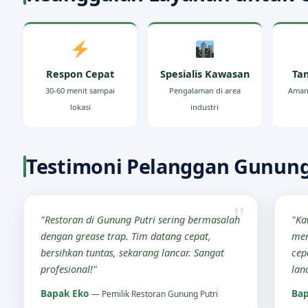
Respon Cepat
Spesialis Kawasan
Ta
30-60 menit sampai
Pengalaman di area
Aman
lokasi
industri
Testimoni Pelanggan Gunung
"Restoran di Gunung Putri sering bermasalah
"Ka
dengan grease trap. Tim datang cepat,
men
bersihkan tuntas, sekarang lancar. Sangat
cep
profesional!"
lan
Bapak Eko
Bap
— Pemilik Restoran Gunung Putri