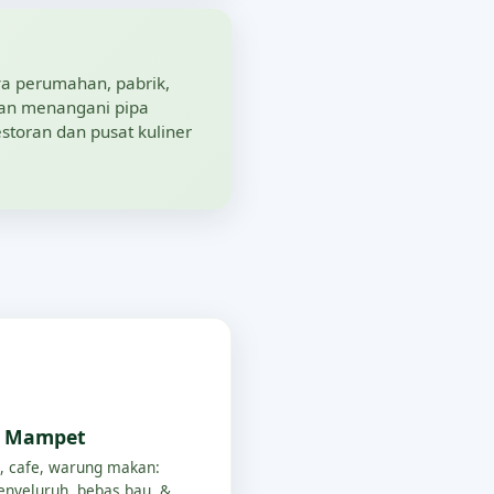
a perumahan, pabrik,
aman menangani pipa
storan dan pusat kuliner
p Mampet
, cafe, warung makan:
nyeluruh, bebas bau, &