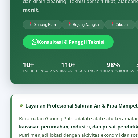
dan drain cleaning. Teknisi bersertifikat, alat ca
menit
.
Gunung Putri
Bojong Nangka
Cibubur
Konsultasi & Panggil Teknisi
10+
110+
98%
TAHUN PENGALAMAN
KASUS DI GUNUNG PUTRI
TANPA BONGKAR
Layanan Profesional Saluran Air & Pipa Mampe
Kecamatan Gunung Putri adalah salah satu kecamatan 
kawasan perumahan, industri, dan pusat pendidi
Putri menjadi lokasi dengan aktivitas ekonomi dan sosi