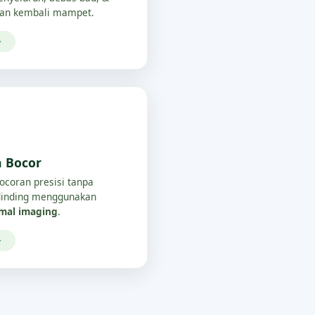
an kembali mampet.
→
a Bocor
bocoran presisi tanpa
/dinding menggunakan
rmal imaging
.
→