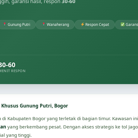
nggih, garansi hasil, respon
30-60
Gunung Putri
Wanaherang
Respon Cepat
Garansi
30-60
MENIT RESPON
t Khusus Gunung Putri, Bogor
di Kabupaten Bogor yang terletak di bagian timur. Kawasan ini
kan
yang berkembang pesat. Dengan akses strategis ke tol Jago
al yang tinggi.