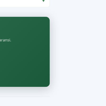
▼
aransi.