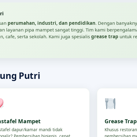
ri
asan
perumahan, industri, dan pendidikan
. Dengan banyakny
n akan layanan pipa mampet sangat tinggi. Tim kami berpengal
, cafe, serta sekolah. Kami juga spesialis
grease trap
untuk re
ung Putri
stafel Mampet
Grease Tra
tafel dapur/kamar mandi tidak
Khusus restoran
galir? Pembersihan higienis, cepat,
pembersihan me