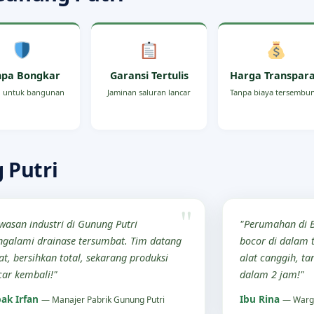
npa Bongkar
Garansi Tertulis
Harga Transpar
 untuk bangunan
Jaminan saluran lancar
Tanpa biaya tersembu
 Putri
wasan industri di Gunung Putri
"Perumahan di 
galami drainase tersumbat. Tim datang
bocor di dalam 
at, bersihkan total, sekarang produksi
alat canggih, ta
car kembali!"
dalam 2 jam!"
ak Irfan
Ibu Rina
— Manajer Pabrik Gunung Putri
— Warg