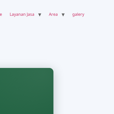
e
Layanan Jasa
Area
galery