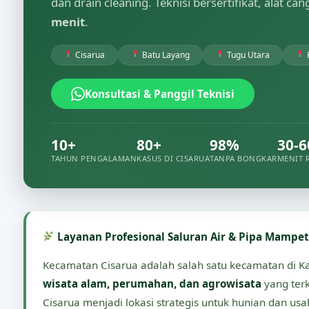
dan drain cleaning. Teknisi bersertifikat, alat ca
menit
.
Cisarua
Batu Layang
Tugu Utara
Konsultasi & Panggil Teknisi
10+
80+
98%
30-6
TAHUN PENGALAMAN
KASUS DI CISARUA
TANPA BONGKAR
MENIT 
Layanan Profesional Saluran Air & Pipa Mampet
Kecamatan Cisarua adalah salah satu kecamatan di Ka
wisata alam, perumahan, dan agrowisata
yang terk
Cisarua menjadi lokasi strategis untuk hunian dan usa