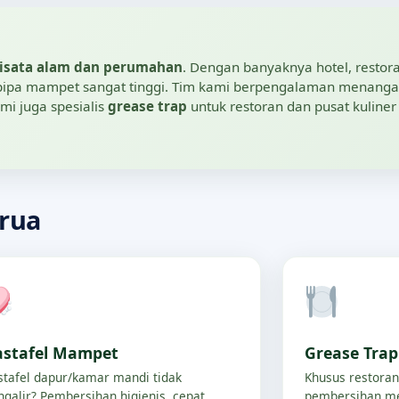
isata alam dan perumahan
. Dengan banyaknya hotel, restoran
n pipa mampet sangat tinggi. Tim kami berpengalaman menanga
ami juga spesialis
grease trap
untuk restoran dan pusat kuliner
arua
stafel Mampet
Grease Tra
tafel dapur/kamar mandi tidak
Khusus restoran
galir? Pembersihan higienis, cepat,
pembersihan me