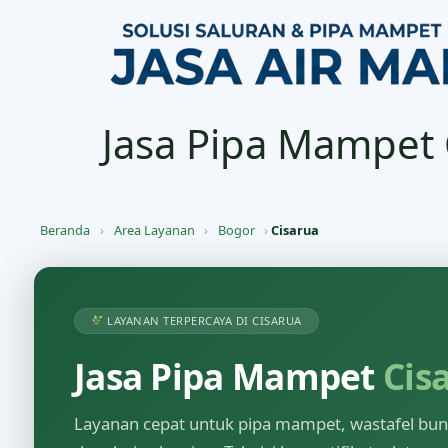
Jasa Pipa Mampet 
Beranda
›
Area Layanan
›
Bogor
›
Cisarua
LAYANAN TERPERCAYA DI CISARUA
Jasa Pipa Mampet
Cis
Layanan cepat untuk pipa mampet, wastafel buntu