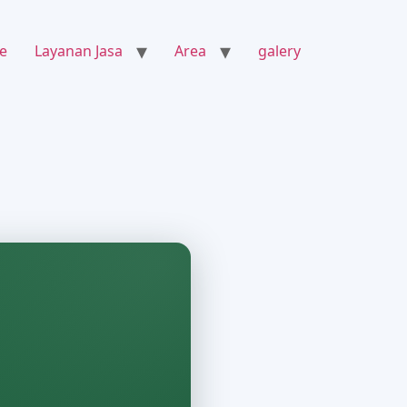
e
Layanan Jasa
Area
galery