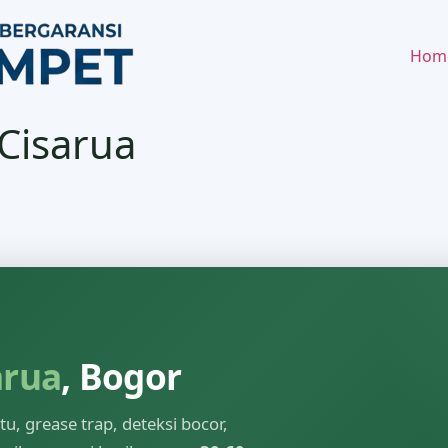
Hom
Cisarua
arua
, Bogor
, grease trap, deteksi bocor,