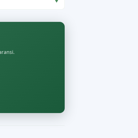
▼
aransi.