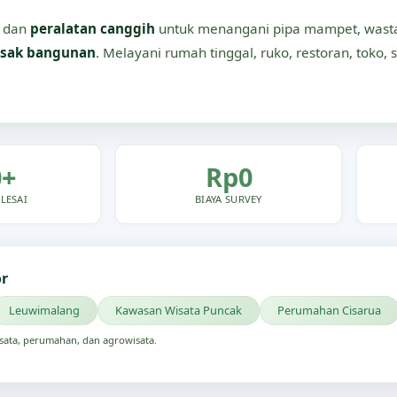
dan
peralatan canggih
untuk menangani pipa mampet, wastaf
sak bangunan
. Melayani rumah tinggal, ruko, restoran, toko, s
0+
Rp0
LESAI
BIAYA SURVEY
or
Leuwimalang
Kawasan Wisata Puncak
Perumahan Cisarua
sata, perumahan, dan agrowisata.