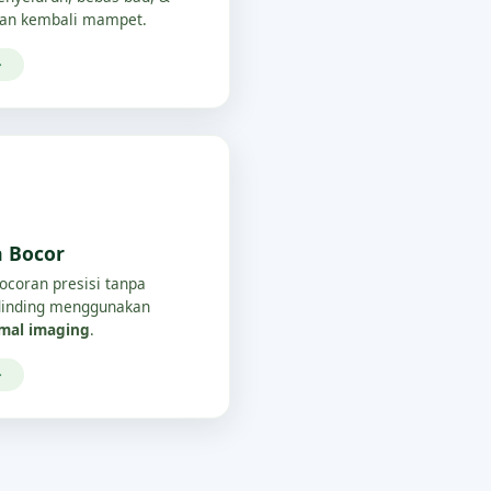
an kembali mampet.
→
a Bocor
bocoran presisi tanpa
/dinding menggunakan
rmal imaging
.
→