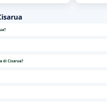
isarua
ua?
a di Cisarua?