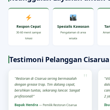
Respon Cepat
Spesialis Kawasan
Ta
30-60 menit sampai
Pengalaman di area
Aman
lokasi
wisata
Testimoni Pelanggan Cisarua
"Restoran di Cisarua sering bermasalah
"Vi
dengan grease trap. Tim datang cepat,
dal
bersihkan tuntas, sekarang lancar. Sangat
can
profesional!"
2 j
Bapak Hendra
Ibu
— Pemilik Restoran Cisarua