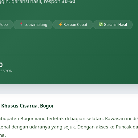
nggih, garansi hasil, respon
30-60
Kopo
Leuwimalang
Respon Cepat
Garansi Hasil
0
RESPON
 Khusus Cisarua, Bogor
bupaten Bogor yang terletak di bagian selatan. Kawasan ini d
enal dengan udaranya yang sejuk. Dengan akses ke Puncak da
ha.