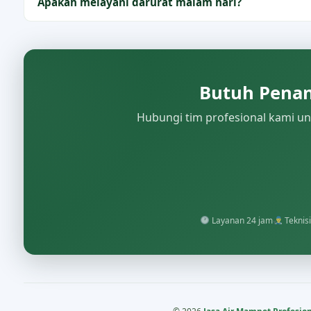
Apakah melayani darurat malam hari?
Butuh Penan
Hubungi tim profesional kami unt
Layanan 24 jam
Teknisi