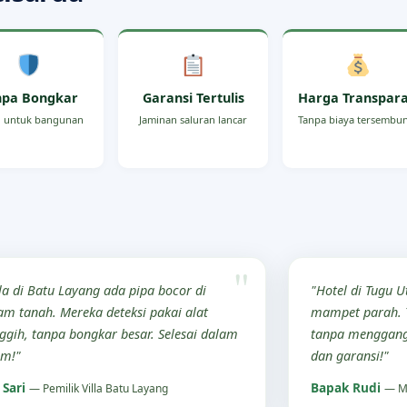
npa Bongkar
Garansi Tertulis
Harga Transpar
 untuk bangunan
Jaminan saluran lancar
Tanpa biaya tersembu
lla di Batu Layang ada pipa bocor di
"Hotel di Tugu 
am tanah. Mereka deteksi pakai alat
mampet parah. T
ggih, tanpa bongkar besar. Selesai dalam
tanpa menggang
am!"
dan garansi!"
 Sari
Bapak Rudi
— Pemilik Villa Batu Layang
— Ma