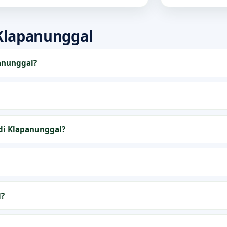
Klapanunggal
anunggal?
di Klapanunggal?
l?