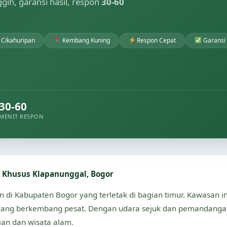
nggih, garansi hasil, respon
30-60
Cikahuripan
Kembang Kuning
Respon Cepat
Garansi 
30-60
MENIT RESPON
t Khusus Klapanunggal, Bogor
di Kabupaten Bogor yang terletak di bagian timur. Kawasan in
ang berkembang pesat. Dengan udara sejuk dan pemandangan
ian dan wisata alam.