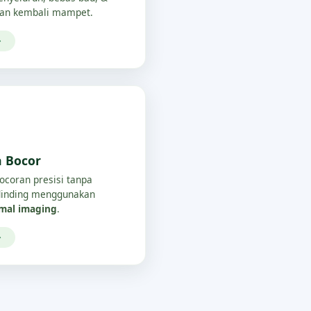
an kembali mampet.
→
a Bocor
bocoran presisi tanpa
/dinding menggunakan
rmal imaging
.
→