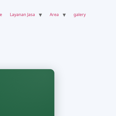
e
Layanan Jasa
Area
galery