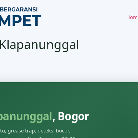
Hom
 Klapanunggal
panunggal
, Bogor
, grease trap, deteksi bocor,