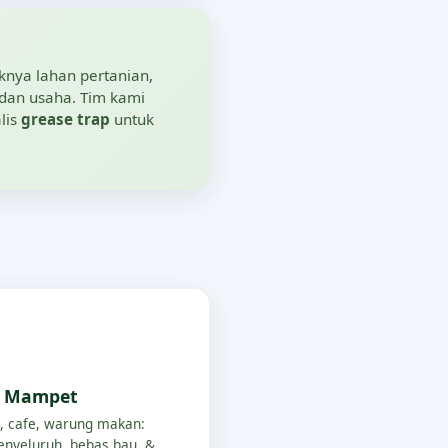
knya lahan pertanian,
dan usaha. Tim kami
lis
grease trap
untuk
p Mampet
, cafe, warung makan:
nyeluruh, bebas bau, &