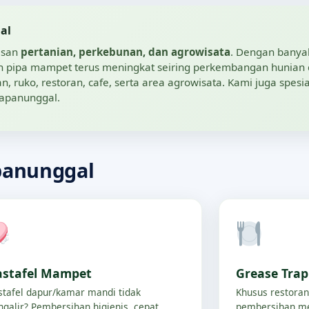
al
asan
pertanian, perkebunan, dan agrowisata
. Dengan banya
n pipa mampet terus meningkat seiring perkembangan hunian 
uko, restoran, cafe, serta area agrowisata. Kami juga spesia
lapanunggal.
panunggal
stafel Mampet
Grease Tra
tafel dapur/kamar mandi tidak
Khusus restoran
galir? Pembersihan higienis, cepat,
pembersihan me