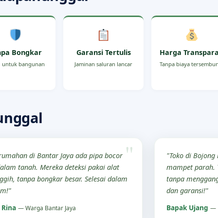
npa Bongkar
Garansi Tertulis
Harga Transpar
 untuk bangunan
Jaminan saluran lancar
Tanpa biaya tersembu
unggal
rumahan di Bantar Jaya ada pipa bocor
"Toko di Bojong
dalam tanah. Mereka deteksi pakai alat
mampet parah. T
ggih, tanpa bongkar besar. Selesai dalam
tanpa menggang
am!"
dan garansi!"
 Rina
Bapak Ujang
— Warga Bantar Jaya
— 