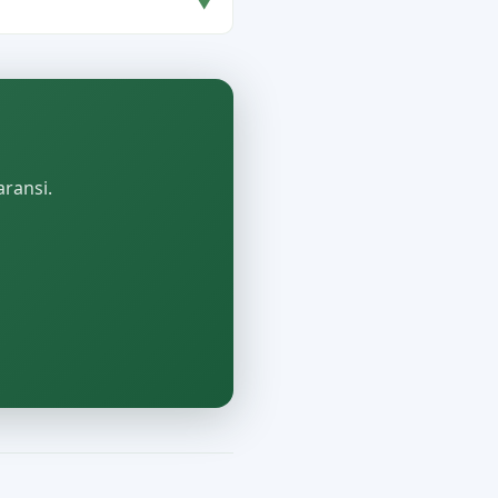
▼
aransi.