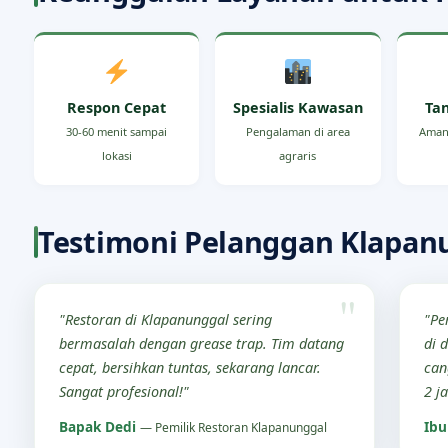
Respon Cepat
Spesialis Kawasan
Ta
30-60 menit sampai
Pengalaman di area
Aman
lokasi
agraris
Testimoni Pelanggan Klapan
"Restoran di Klapanunggal sering
"Pe
bermasalah dengan grease trap. Tim datang
di 
cepat, bersihkan tuntas, sekarang lancar.
can
Sangat profesional!"
2 j
Bapak Dedi
Ibu
— Pemilik Restoran Klapanunggal