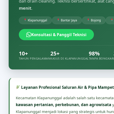
dan drain cleaning. Teknisi bersertifikat, alat ca
menit
.
Klapanunggal
Bantar Jaya
Bojong
Konsultasi & Panggil Teknisi
10+
25+
98%
TAHUN PENGALAMAN
KASUS DI KLAPANUNGGAL
TANPA BONGKAR
Layanan Profesional Saluran Air & Pipa Mampe
Kecamatan Klapanunggal adalah salah satu kecamatan 
kawasan pertanian, perkebunan, dan agrowisata
y
Klapanunggal menjadi lokasi yang strategis untuk hun