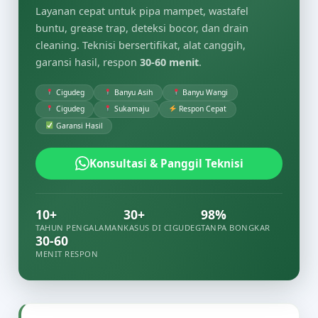
Layanan cepat untuk pipa mampet, wastafel
buntu, grease trap, deteksi bocor, dan drain
cleaning. Teknisi bersertifikat, alat canggih,
garansi hasil, respon
30-60 menit
.
Cigudeg
Banyu Asih
Banyu Wangi
Cigudeg
Sukamaju
Respon Cepat
Garansi Hasil
Konsultasi & Panggil Teknisi
10+
30+
98%
TAHUN PENGALAMAN
KASUS DI CIGUDEG
TANPA BONGKAR
30-60
MENIT RESPON