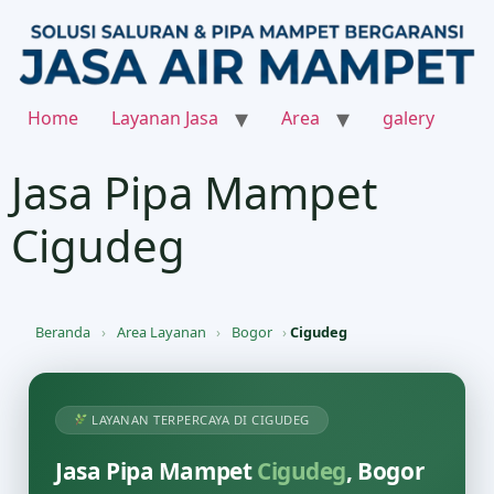
Home
Layanan Jasa
Area
galery
Jasa Pipa Mampet
Cigudeg
Beranda
›
Area Layanan
›
Bogor
›
Cigudeg
LAYANAN TERPERCAYA DI CIGUDEG
Jasa Pipa Mampet
Cigudeg
, Bogor