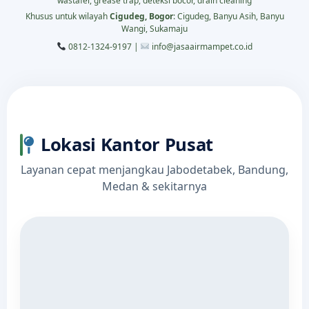
wastafel, grease trap, deteksi bocor, drain cleaning
Khusus untuk wilayah
Cigudeg, Bogor
: Cigudeg, Banyu Asih, Banyu
Wangi, Sukamaju
0812-1324-9197 |
info@jasaairmampet.co.id
Lokasi Kantor Pusat
Layanan cepat menjangkau Jabodetabek, Bandung,
Medan & sekitarnya