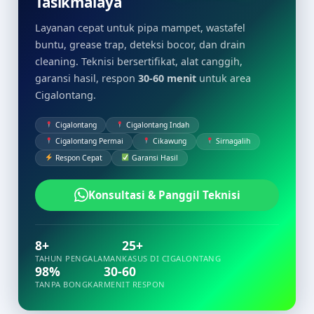
Tasikmalaya
Layanan cepat untuk pipa mampet, wastafel
buntu, grease trap, deteksi bocor, dan drain
cleaning. Teknisi bersertifikat, alat canggih,
garansi hasil, respon
30-60 menit
untuk area
Cigalontang.
Cigalontang
Cigalontang Indah
Cigalontang Permai
Cikawung
Sirnagalih
Respon Cepat
Garansi Hasil
Konsultasi & Panggil Teknisi
8+
25+
TAHUN PENGALAMAN
KASUS DI CIGALONTANG
98%
30-60
TANPA BONGKAR
MENIT RESPON