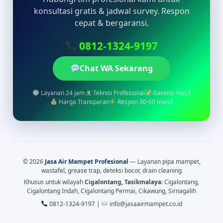
konsultasi gratis & jadwal survey. Respon
cepat & bergaransi.
0812-1324-9197
Chat WA Sekarang
Layanan 24 jam
Teknisi Profesional
Garansi Hasil
Harga Transparan
Respon 30-60 menit
© 2026
Jasa Air Mampet Profesional
— Layanan pipa mampet,
wastafel, grease trap, deteksi bocor, drain cleaning
Khusus untuk wilayah
Cigalontang, Tasikmalaya
: Cigalontang,
Cigalontang Indah, Cigalontang Permai, Cikawung, Sirnagalih
0812-1324-9197 |
info@jasaairmampet.co.id