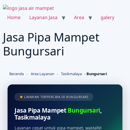
Home
Layanan Jasa
Area
galery
Jasa Pipa Mampet
Bungursari
Beranda
›
Area Layanan
›
Tasikmalaya
›
Bungursari
LAYANAN TERPERCAYA DI BUNGURSARI
Jasa Pipa Mampet
Bungursari
,
Tasikmalaya
Layanan cepat untuk pipa mampet, wastafel