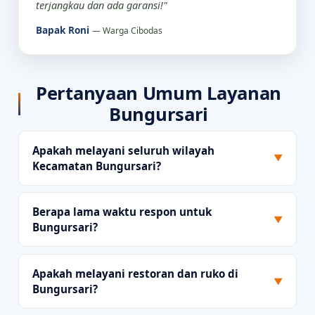
terjangkau dan ada garansi!"
Bapak Roni
— Warga Cibodas
Pertanyaan Umum Layanan
Bungursari
Apakah melayani seluruh wilayah
▼
Kecamatan Bungursari?
Berapa lama waktu respon untuk
▼
Bungursari?
Apakah melayani restoran dan ruko di
▼
Bungursari?