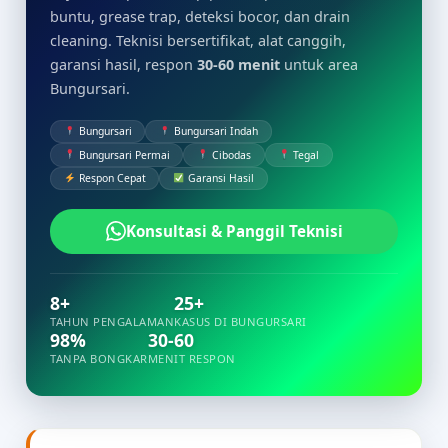
buntu, grease trap, deteksi bocor, dan drain
cleaning. Teknisi bersertifikat, alat canggih,
garansi hasil, respon
30-60 menit
untuk area
Bungursari.
Bungursari
Bungursari Indah
Bungursari Permai
Cibodas
Tegal
Respon Cepat
Garansi Hasil
Konsultasi & Panggil Teknisi
8+
25+
TAHUN PENGALAMAN
KASUS DI BUNGURSARI
98%
30-60
TANPA BONGKAR
MENIT RESPON