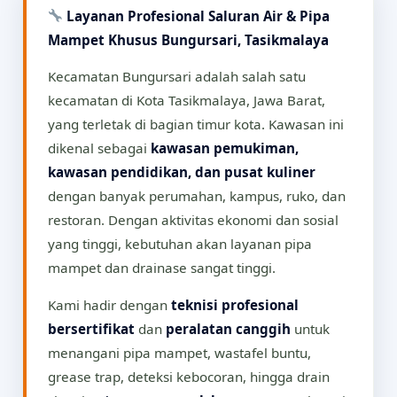
Layanan Profesional Saluran Air & Pipa
Mampet Khusus Bungursari, Tasikmalaya
Kecamatan Bungursari adalah salah satu
kecamatan di Kota Tasikmalaya, Jawa Barat,
yang terletak di bagian timur kota. Kawasan ini
dikenal sebagai
kawasan pemukiman,
kawasan pendidikan, dan pusat kuliner
dengan banyak perumahan, kampus, ruko, dan
restoran. Dengan aktivitas ekonomi dan sosial
yang tinggi, kebutuhan akan layanan pipa
mampet dan drainase sangat tinggi.
Kami hadir dengan
teknisi profesional
bersertifikat
dan
peralatan canggih
untuk
menangani pipa mampet, wastafel buntu,
grease trap, deteksi kebocoran, hingga drain