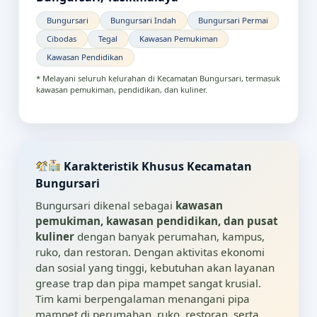
Bungursari
Bungursari Indah
Bungursari Permai
Cibodas
Tegal
Kawasan Pemukiman
Kawasan Pendidikan
* Melayani seluruh kelurahan di Kecamatan Bungursari, termasuk
kawasan pemukiman, pendidikan, dan kuliner.
Karakteristik Khusus Kecamatan
Bungursari
Bungursari dikenal sebagai
kawasan
pemukiman, kawasan pendidikan, dan pusat
kuliner
dengan banyak perumahan, kampus,
ruko, dan restoran. Dengan aktivitas ekonomi
dan sosial yang tinggi, kebutuhan akan layanan
grease trap dan pipa mampet sangat krusial.
Tim kami berpengalaman menangani pipa
mampet di perumahan, ruko, restoran, serta