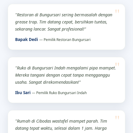
"Restoran di Bungursari sering bermasalah dengan
grease trap. Tim datang cepat, bersihkan tuntas,
sekarang lancar. Sangat profesional!"
Bapak Dedi
— Pemilik Restoran Bungursari
"Ruko di Bungursari Indah mengalami pipa mampet.
Mereka tangani dengan cepat tanpa mengganggu
usaha. Sangat direkomendasikan!"
Ibu Sari
— Pemilik Ruko Bungursari Indah
"Rumah di Cibodas wastafel mampet parah. Tim
datang tepat waktu, selesai dalam 1 jam. Harga