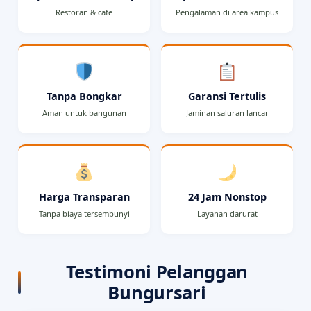
Restoran & cafe
Pengalaman di area kampus
Tanpa Bongkar
Garansi Tertulis
Aman untuk bangunan
Jaminan saluran lancar
Harga Transparan
24 Jam Nonstop
Tanpa biaya tersembunyi
Layanan darurat
Testimoni Pelanggan
Bungursari