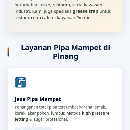
perumahan, ruko, restoran, serta kawasan
industri. Kami juga spesialis
grease trap
untuk
restoran dan cafe di kawasan Pinang.
Layanan Pipa Mampet di
Pinang
Jasa Pipa Mampet
Penanganan total pipa tersumbat karena lemak,
kerak, akar pohon, lumpur. Metode
high pressure
jetting
& auger profesional.