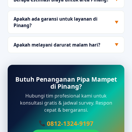
Apakah ada garansi untuk layanan di
▼
Pinang?
Apakah melayani darurat malam hari?
▼
Butuh Penanganan Pipa Mampet
di Pinang?
Hubungi tim profesional kami untuk
konsultasi gratis & jadwal survey. Respon
cepat & bergaransi.
0812-1324-9197