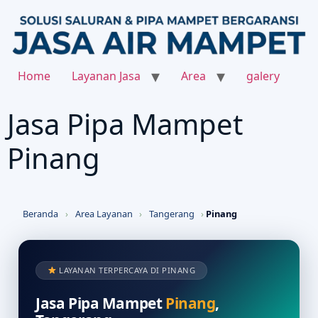
Home
Layanan Jasa
Area
galery
Jasa Pipa Mampet
Pinang
Beranda
›
Area Layanan
›
Tangerang
›
Pinang
LAYANAN TERPERCAYA DI PINANG
Jasa Pipa Mampet
Pinang
,