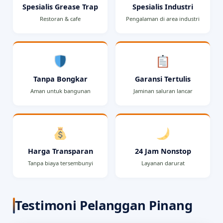
Spesialis Grease Trap
Spesialis Industri
Restoran & cafe
Pengalaman di area industri
Tanpa Bongkar
Garansi Tertulis
Aman untuk bangunan
Jaminan saluran lancar
Harga Transparan
24 Jam Nonstop
Tanpa biaya tersembunyi
Layanan darurat
Testimoni Pelanggan Pinang