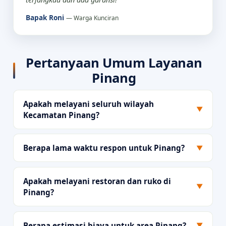
Bapak Roni
— Warga Kunciran
Pertanyaan Umum Layanan
Pinang
Apakah melayani seluruh wilayah
▼
Kecamatan Pinang?
Berapa lama waktu respon untuk Pinang?
▼
Apakah melayani restoran dan ruko di
▼
Pinang?
Berapa estimasi biaya untuk area Pinang?
▼