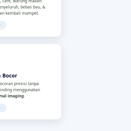
, cafe, warung makan:
nyeluruh, bebas bau, &
an kembali mampet.
→
a Bocor
bocoran presisi tanpa
/dinding menggunakan
rmal imaging
.
→