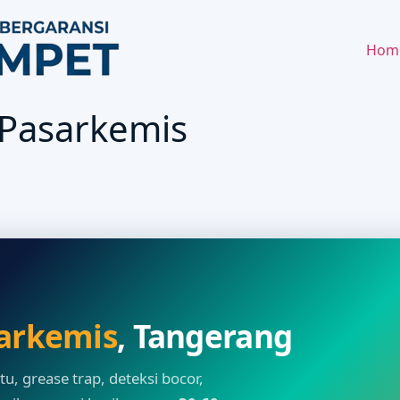
Hom
 Pasarkemis
arkemis
, Tangerang
, grease trap, deteksi bocor,