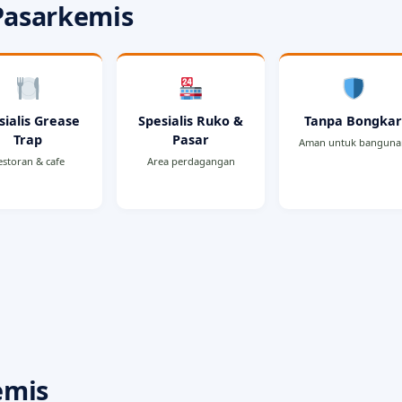
Pasarkemis
sialis Grease
Spesialis Ruko &
Tanpa Bongka
Trap
Pasar
Aman untuk bangun
estoran & cafe
Area perdagangan
emis