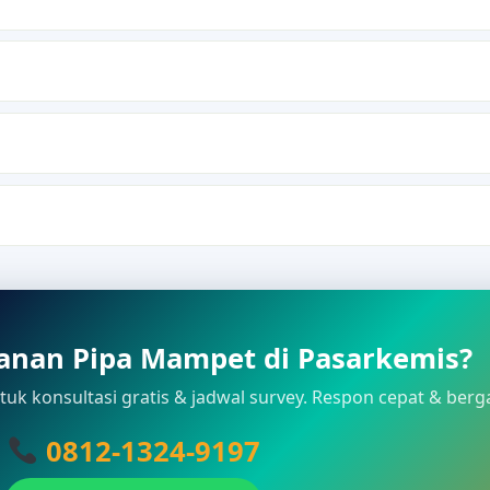
nan Pipa Mampet di Pasarkemis?
uk konsultasi gratis & jadwal survey. Respon cepat & berg
0812-1324-9197