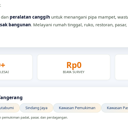
.
dan
peralatan canggih
untuk menangani pipa mampet, wastaf
sak bangunan
. Melayani rumah tinggal, ruko, restoran, pasar,
0+
Rp0
LESAI
BIAYA SURVEY
Tangerang
utabumi
Sindang Jaya
Kawasan Pemukiman
Kawasan Pa
an pemukiman padat, pasar, dan perdagangan.