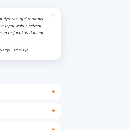
mulya wastafel mampet
g tepat waktu, selesai
rga terjangkau dan ada
Warga Sukamulya
▼
▼
▼