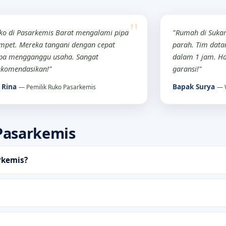
ko di Pasarkemis Barat mengalami pipa
"Rumah di Suka
pet. Mereka tangani dengan cepat
parah. Tim datan
pa mengganggu usaha. Sangat
dalam 1 jam. Ha
ekomendasikan!"
garansi!"
 Rina
Bapak Surya
— Pemilik Ruko Pasarkemis
— 
Pasarkemis
rkemis?