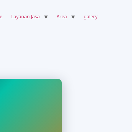
e
Layanan Jasa
Area
galery