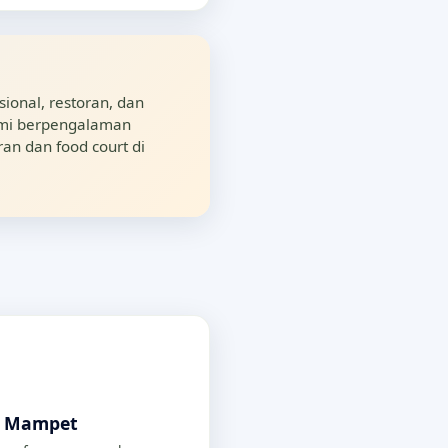
ional, restoran, dan
kami berpengalaman
an dan food court di
p Mampet