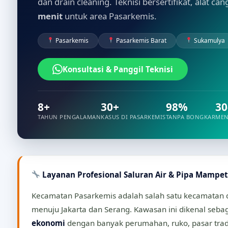
dan drain cleaning. Teknisi bersertifikat, alat ca
menit
untuk area Pasarkemis.
Pasarkemis
Pasarkemis Barat
Sukamulya
Konsultasi & Panggil Teknisi
8+
30+
98%
30
TAHUN PENGALAMAN
KASUS DI PASARKEMIS
TANPA BONGKAR
MEN
Layanan Profesional Saluran Air & Pipa Mampe
Kecamatan Pasarkemis adalah salah satu kecamatan di
menuju Jakarta dan Serang. Kawasan ini dikenal seba
ekonomi
dengan banyak perumahan, ruko, pasar trad