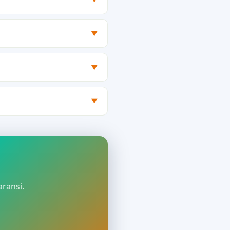
▼
▼
▼
aransi.