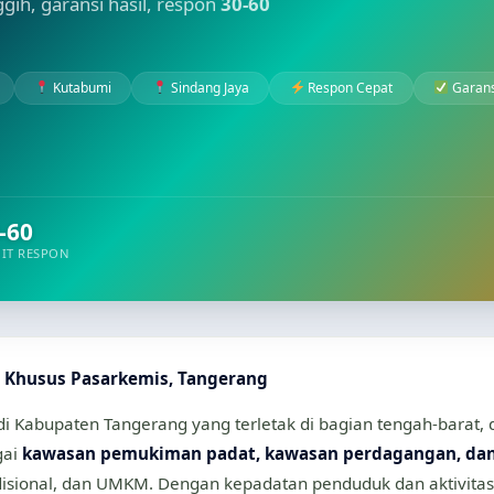
nggih, garansi hasil, respon
30-60
Kutabumi
Sindang Jaya
Respon Cepat
Garans
-60
IT RESPON
t Khusus Pasarkemis, Tangerang
 Kabupaten Tangerang yang terletak di bagian tengah-barat, 
gai
kawasan pemukiman padat, kawasan perdagangan, dan 
isional, dan UMKM. Dengan kepadatan penduduk dan aktivitas 