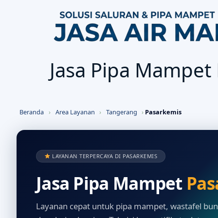
Jasa Pipa Mampet
Beranda
›
Area Layanan
›
Tangerang
›
Pasarkemis
LAYANAN TERPERCAYA DI PASARKEMIS
Jasa Pipa Mampet
Pas
Layanan cepat untuk pipa mampet, wastafel buntu