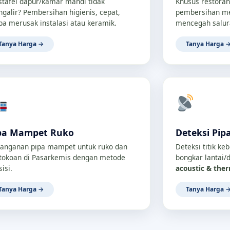
tafel dapur/kamar mandi tidak
Khusus restoran
galir? Pembersihan higienis, cepat,
pembersihan me
pa merusak instalasi atau keramik.
mencegah salur
Tanya Harga →
Tanya Harga 
pa Mampet Ruko
Deteksi Pip
anganan pipa mampet untuk ruko dan
Deteksi titik ke
tokoan di Pasarkemis dengan metode
bongkar lantai
sisi.
acoustic & the
Tanya Harga →
Tanya Harga 