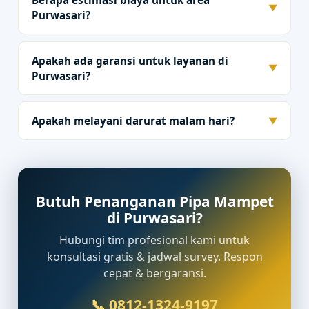
Berapa estimasi biaya untuk area
▼
Purwasari?
Apakah ada garansi untuk layanan di
▼
Purwasari?
Apakah melayani darurat malam hari?
▼
Butuh Penanganan Pipa Mampet
di Purwasari?
Hubungi tim profesional kami untuk
konsultasi gratis & jadwal survey. Respon
cepat & bergaransi.
📞 0812-1324-9197