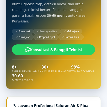
buntu, grease trap, deteksi bocor, dan drain
cleaning. Teknisi bersertifikat, alat canggih,
garansi hasil, respon
30-60 menit
untuk area
Purwasari.
📍 Purwasari
📍 Karangpawitan
📍 Mekarjaya
📍 Purwajaya
⚡ Respon Cepat
✅ Garansi Hasil
Konsultasi & Panggil Teknisi
8+
30+
98%
TAHUN PENGALAMAN
KASUS DI PURWASARI
TANPA BONGKAR
30-60
MENIT RESPON
🔧 Layanan Profesional Saluran Air & Pipa