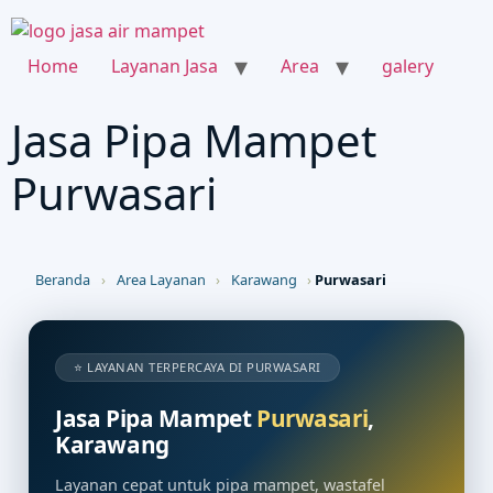
Home
Layanan Jasa
Area
galery
Jasa Pipa Mampet
Purwasari
Beranda
›
Area Layanan
›
Karawang
›
Purwasari
⭐ LAYANAN TERPERCAYA DI PURWASARI
Jasa Pipa Mampet
Purwasari
,
Karawang
Layanan cepat untuk pipa mampet, wastafel