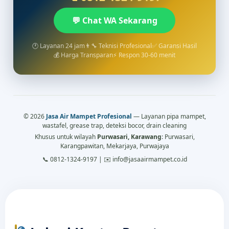
💬 Chat WA Sekarang
🕐 Layanan 24 jam
👨‍🔧 Teknisi Profesional
✅ Garansi Hasil
💰 Harga Transparan
⚡ Respon 30-60 menit
© 2026
Jasa Air Mampet Profesional
— Layanan pipa mampet,
wastafel, grease trap, deteksi bocor, drain cleaning
Khusus untuk wilayah
Purwasari, Karawang
: Purwasari,
Karangpawitan, Mekarjaya, Purwajaya
📞 0812-1324-9197 | ✉️ info@jasaairmampet.co.id