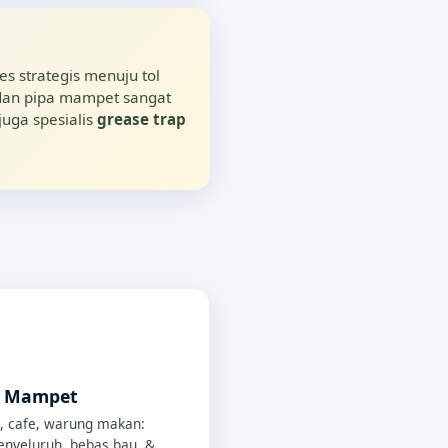
s strategis menuju tol
 dan pipa mampet sangat
uga spesialis
grease trap
p Mampet
, cafe, warung makan:
nyeluruh, bebas bau, &