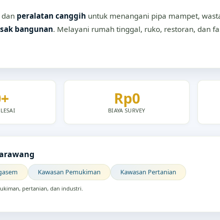
dan
peralatan canggih
untuk menangani pipa mampet, wastaf
sak bangunan
. Melayani rumah tinggal, ruko, restoran, dan f
0+
Rp0
LESAI
BIAYA SURVEY
Karawang
gasem
Kawasan Pemukiman
Kawasan Pertanian
kiman, pertanian, dan industri.