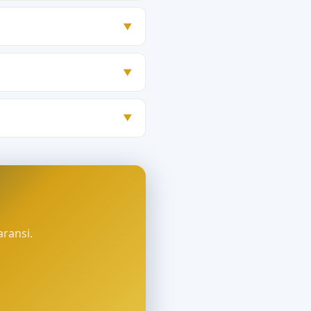
▼
▼
▼
aransi.