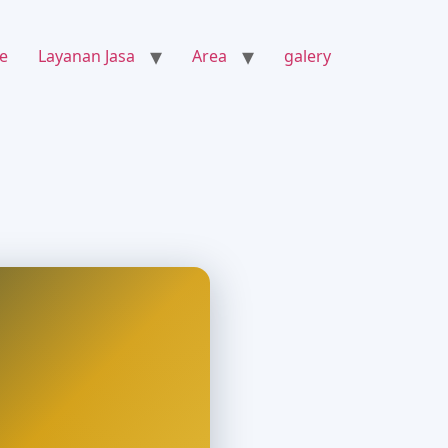
e
Layanan Jasa
Area
galery