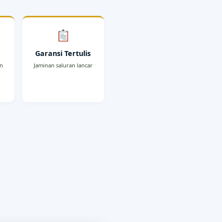
r
Garansi Tertulis
an
Jaminan saluran lancar