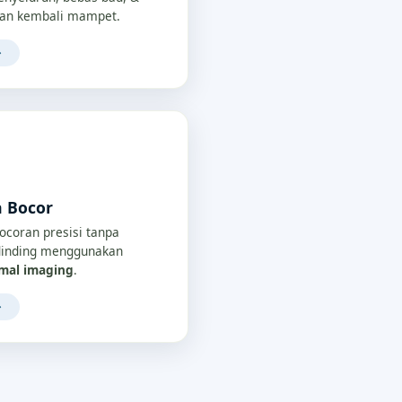
an kembali mampet.
→
a Bocor
bocoran presisi tanpa
/dinding menggunakan
rmal imaging
.
→