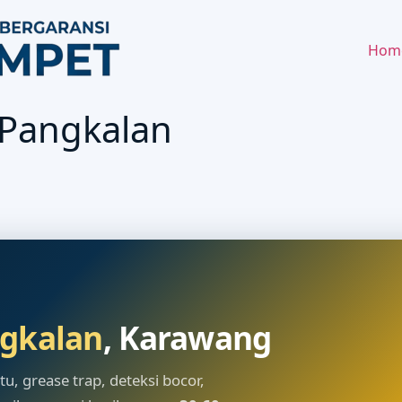
Hom
 Pangkalan
gkalan
, Karawang
, grease trap, deteksi bocor,