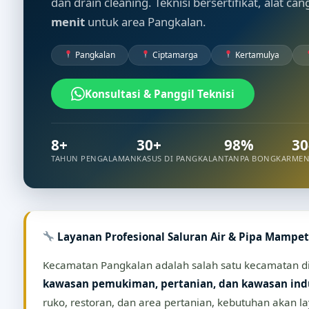
dan drain cleaning. Teknisi bersertifikat, alat ca
menit
untuk area Pangkalan.
Pangkalan
Ciptamarga
Kertamulya
Konsultasi & Panggil Teknisi
8+
30+
98%
30
TAHUN PENGALAMAN
KASUS DI PANGKALAN
TANPA BONGKAR
MEN
Layanan Profesional Saluran Air & Pipa Mampe
Kecamatan Pangkalan adalah salah satu kecamatan di 
kawasan pemukiman, pertanian, dan kawasan ind
ruko, restoran, dan area pertanian, kebutuhan akan l