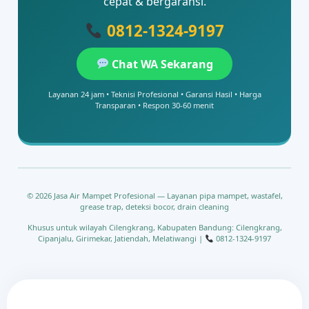
cepat & bergaransi.
0812-1324-9197
Chat WA Sekarang
Layanan 24 jam • Teknisi Profesional • Garansi Hasil • Harga
Transparan • Respon 30-60 menit
© 2026 Jasa Air Mampet Profesional — Layanan pipa mampet, wastafel,
grease trap, deteksi bocor, drain cleaning
Khusus untuk wilayah Cilengkrang, Kabupaten Bandung: Cilengkrang,
Cipanjalu, Girimekar, Jatiendah, Melatiwangi |
0812-1324-9197