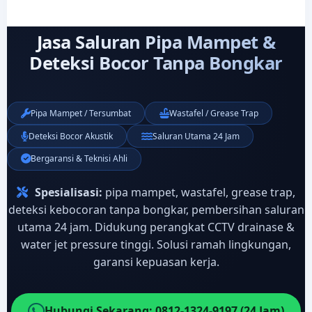
Jasa Saluran Pipa Mampet &
Deteksi Bocor Tanpa Bongkar
Pipa Mampet / Tersumbat
Wastafel / Grease Trap
Deteksi Bocor Akustik
Saluran Utama 24 Jam
Bergaransi & Teknisi Ahli
Spesialisasi:
pipa mampet, wastafel, grease trap,
deteksi kebocoran tanpa bongkar, pembersihan saluran
utama 24 jam. Didukung perangkat CCTV drainase &
water jet pressure tinggi. Solusi ramah lingkungan,
garansi kepuasan kerja.
Hubungi Sekarang: 0812-1324-9197 (24 Jam)