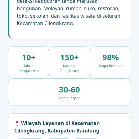
deteksi kebocoran tanpa merusak
bangunan. Melayani rumah, ruko, restoran,
toko, sekolah, dan fasilitas wisata di seluruh
Kecamatan Cilengkrang.
10+
150+
98%
Tahun
Kasus di
Tanpa Bongkar
Pengalaman
Cilengkrang
30-60
Menit Respon
Wilayah Layanan di Kecamatan
Cilengkrang, Kabupaten Bandung