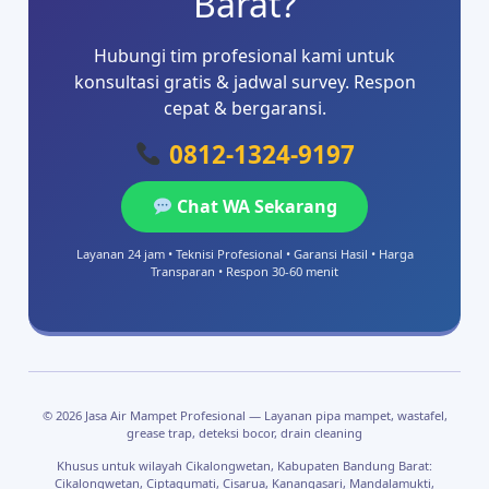
Barat?
Hubungi tim profesional kami untuk
konsultasi gratis & jadwal survey. Respon
cepat & bergaransi.
0812-1324-9197
Chat WA Sekarang
Layanan 24 jam • Teknisi Profesional • Garansi Hasil • Harga
Transparan • Respon 30-60 menit
© 2026 Jasa Air Mampet Profesional — Layanan pipa mampet, wastafel,
grease trap, deteksi bocor, drain cleaning
Khusus untuk wilayah Cikalongwetan, Kabupaten Bandung Barat:
Cikalongwetan, Ciptagumati, Cisarua, Kanangasari, Mandalamukti,