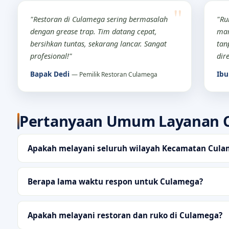
"Restoran di Culamega sering bermasalah
"Ru
dengan grease trap. Tim datang cepat,
mam
bersihkan tuntas, sekarang lancar. Sangat
tan
profesional!"
dir
Bapak Dedi
Ibu
— Pemilik Restoran Culamega
Pertanyaan Umum Layanan 
Apakah melayani seluruh wilayah Kecamatan Cul
Berapa lama waktu respon untuk Culamega?
Apakah melayani restoran dan ruko di Culamega?