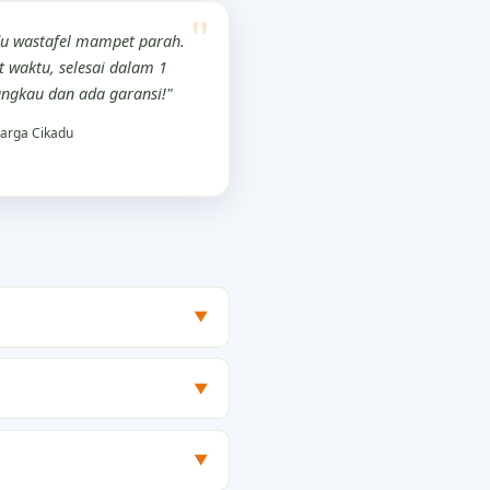
u wastafel mampet parah.
 waktu, selesai dalam 1
angkau dan ada garansi!"
arga Cikadu
▼
▼
▼