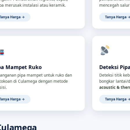
pa merusak instalasi atau keramik.
mencegah salur
Tanya Harga →
Tanya Harga 
pa Mampet Ruko
Deteksi Pip
anganan pipa mampet untuk ruko dan
Deteksi titik ke
tokoan di Culamega dengan metode
bongkar lantai
sisi.
acoustic & the
Tanya Harga →
Tanya Harga 
Culamega