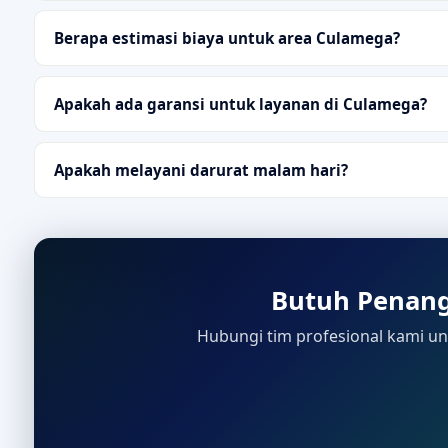
Berapa estimasi biaya untuk area Culamega?
Apakah ada garansi untuk layanan di Culamega?
Apakah melayani darurat malam hari?
Butuh Penang
Hubungi tim profesional kami unt