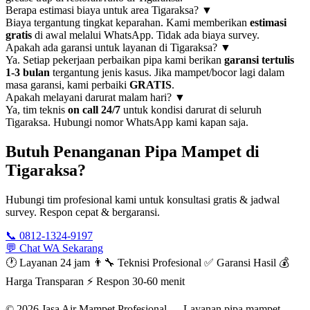
Berapa estimasi biaya untuk area Tigaraksa?
▼
Biaya tergantung tingkat keparahan. Kami memberikan
estimasi
gratis
di awal melalui WhatsApp. Tidak ada biaya survey.
Apakah ada garansi untuk layanan di Tigaraksa?
▼
Ya. Setiap pekerjaan perbaikan pipa kami berikan
garansi tertulis
1-3 bulan
tergantung jenis kasus. Jika mampet/bocor lagi dalam
masa garansi, kami perbaiki
GRATIS
.
Apakah melayani darurat malam hari?
▼
Ya, tim teknis
on call 24/7
untuk kondisi darurat di seluruh
Tigaraksa. Hubungi nomor WhatsApp kami kapan saja.
Butuh Penanganan Pipa Mampet di
Tigaraksa?
Hubungi tim profesional kami untuk konsultasi gratis & jadwal
survey. Respon cepat & bergaransi.
📞 0812-1324-9197
💬 Chat WA Sekarang
🕐 Layanan 24 jam
👨‍🔧 Teknisi Profesional
✅ Garansi Hasil
💰
Harga Transparan
⚡ Respon 30-60 menit
© 2026
Jasa Air Mampet Profesional
— Layanan pipa mampet,