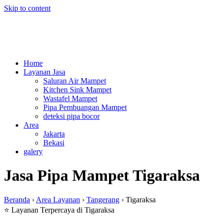
Skip to content
Home
Layanan Jasa
Saluran Air Mampet
Kitchen Sink Mampet
Wastafel Mampet
Pipa Pembuangan Mampet
deteksi pipa bocor
Area
Jakarta
Bekasi
galery
Jasa Pipa Mampet Tigaraksa
Beranda
›
Area Layanan
›
Tangerang
›
Tigaraksa
⭐ Layanan Terpercaya di Tigaraksa