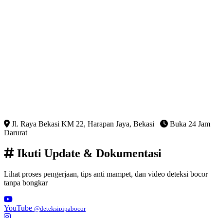
Jl. Raya Bekasi KM 22, Harapan Jaya, Bekasi
Buka 24 Jam
Darurat
Ikuti Update & Dokumentasi
Lihat proses pengerjaan, tips anti mampet, dan video deteksi bocor
tanpa bongkar
YouTube
@deteksipipabocor