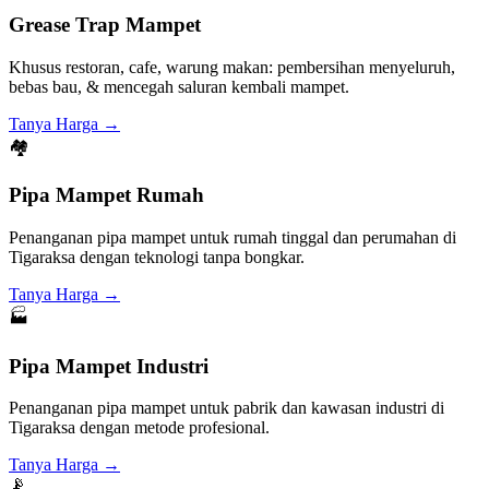
Grease Trap Mampet
Khusus restoran, cafe, warung makan: pembersihan menyeluruh,
bebas bau, & mencegah saluran kembali mampet.
Tanya Harga →
🏘️
Pipa Mampet Rumah
Penanganan pipa mampet untuk rumah tinggal dan perumahan di
Tigaraksa dengan teknologi tanpa bongkar.
Tanya Harga →
🏭
Pipa Mampet Industri
Penanganan pipa mampet untuk pabrik dan kawasan industri di
Tigaraksa dengan metode profesional.
Tanya Harga →
📡