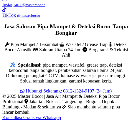
Instagram
@masterbocor
TikTok
@masterbocor
Jasa Saluran Pipa Mampet & Deteksi Bocor Tanpa
Bongkar
Pipa Mampet / Tersumbat
Wastafel / Grease Trap
Deteksi
Bocor Akustik
Saluran Utama 24 Jam
Bergaransi & Teknisi
Ahli
Spesialisasi:
pipa mampet, wastafel, grease trap, deteksi
kebocoran tanpa bongkar, pembersihan saluran utama 24 jam.
Didukung perangkat CCTV drainase & water jet pressure tinggi.
Solusi ramah lingkungan, garansi kepuasan kerja.
Hubungi Sekarang: 0812-1324-9197 (24 Jam)
© 2025 Master Bocor | Jasa Air Mampet & Deteksi Pipa Bocor
Profesional
Jakarta - Bekasi - Tangerang - Bogor - Depok -
Bandung - Medan & sekitarnya
Siap membantu saluran pipa
lancar kembali
Konsultasi Gratis via Whatsapp