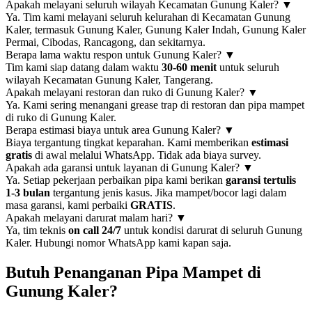
Apakah melayani seluruh wilayah Kecamatan Gunung Kaler?
▼
Ya. Tim kami melayani seluruh kelurahan di Kecamatan Gunung
Kaler, termasuk Gunung Kaler, Gunung Kaler Indah, Gunung Kaler
Permai, Cibodas, Rancagong, dan sekitarnya.
Berapa lama waktu respon untuk Gunung Kaler?
▼
Tim kami siap datang dalam waktu
30-60 menit
untuk seluruh
wilayah Kecamatan Gunung Kaler, Tangerang.
Apakah melayani restoran dan ruko di Gunung Kaler?
▼
Ya. Kami sering menangani grease trap di restoran dan pipa mampet
di ruko di Gunung Kaler.
Berapa estimasi biaya untuk area Gunung Kaler?
▼
Biaya tergantung tingkat keparahan. Kami memberikan
estimasi
gratis
di awal melalui WhatsApp. Tidak ada biaya survey.
Apakah ada garansi untuk layanan di Gunung Kaler?
▼
Ya. Setiap pekerjaan perbaikan pipa kami berikan
garansi tertulis
1-3 bulan
tergantung jenis kasus. Jika mampet/bocor lagi dalam
masa garansi, kami perbaiki
GRATIS
.
Apakah melayani darurat malam hari?
▼
Ya, tim teknis
on call 24/7
untuk kondisi darurat di seluruh Gunung
Kaler. Hubungi nomor WhatsApp kami kapan saja.
Butuh Penanganan Pipa Mampet di
Gunung Kaler?