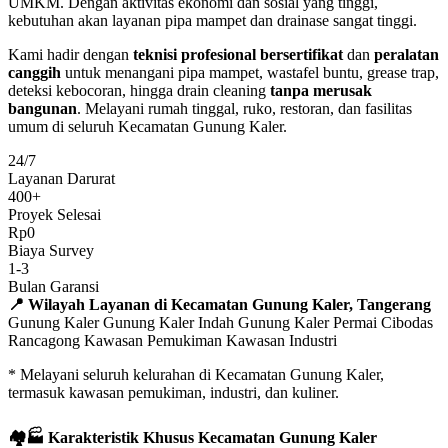
UMKM. Dengan aktivitas ekonomi dan sosial yang tinggi,
kebutuhan akan layanan pipa mampet dan drainase sangat tinggi.
Kami hadir dengan
teknisi profesional bersertifikat
dan
peralatan
canggih
untuk menangani pipa mampet, wastafel buntu, grease trap,
deteksi kebocoran, hingga drain cleaning
tanpa merusak
bangunan
. Melayani rumah tinggal, ruko, restoran, dan fasilitas
umum di seluruh Kecamatan Gunung Kaler.
24/7
Layanan Darurat
400+
Proyek Selesai
Rp0
Biaya Survey
1-3
Bulan Garansi
📍 Wilayah Layanan di Kecamatan Gunung Kaler, Tangerang
Gunung Kaler
Gunung Kaler Indah
Gunung Kaler Permai
Cibodas
Rancagong
Kawasan Pemukiman
Kawasan Industri
* Melayani seluruh kelurahan di Kecamatan Gunung Kaler,
termasuk kawasan pemukiman, industri, dan kuliner.
🏘️🏭 Karakteristik Khusus Kecamatan Gunung Kaler