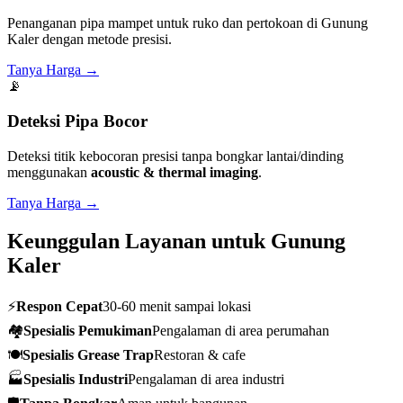
Penanganan pipa mampet untuk ruko dan pertokoan di Gunung
Kaler dengan metode presisi.
Tanya Harga →
📡
Deteksi Pipa Bocor
Deteksi titik kebocoran presisi tanpa bongkar lantai/dinding
menggunakan
acoustic & thermal imaging
.
Tanya Harga →
Keunggulan Layanan untuk Gunung
Kaler
⚡
Respon Cepat
30-60 menit sampai lokasi
🏘️
Spesialis Pemukiman
Pengalaman di area perumahan
🍽️
Spesialis Grease Trap
Restoran & cafe
🏭
Spesialis Industri
Pengalaman di area industri