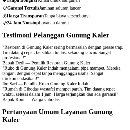
🛡️
Tanpa Bongkar
Aman untuk bangunan
📋
Garansi Tertulis
Jaminan saluran lancar
💰
Harga Transparan
Tanpa biaya tersembunyi
🌙
24 Jam Nonstop
Layanan darurat
Testimoni Pelanggan Gunung Kaler
"Restoran di Gunung Kaler sering bermasalah dengan grease trap.
Tim datang cepat, bersihkan tuntas, sekarang lancar. Sangat
profesional!"
Bapak Dedi
— Pemilik Restoran Gunung Kaler
"Ruko di Gunung Kaler Indah mengalami pipa mampet. Mereka
tangani dengan cepat tanpa mengganggu usaha. Sangat
direkomendasikan!"
Ibu Sari
— Pemilik Ruko Gunung Kaler Indah
"Rumah di Cibodas wastafel mampet parah. Tim datang tepat
waktu, selesai dalam 1 jam. Harga terjangkau dan ada garansi!"
Bapak Roni
— Warga Cibodas
Pertanyaan Umum Layanan Gunung
Kaler