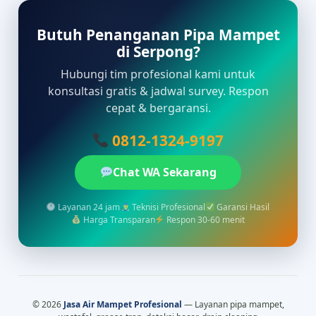
Butuh Penanganan Pipa Mampet
di Serpong?
Hubungi tim profesional kami untuk
konsultasi gratis & jadwal survey. Respon
cepat & bergaransi.
0812-1324-9197
Chat WA Sekarang
Layanan 24 jam
Teknisi Profesional
Garansi Hasil
Harga Transparan
Respon 30-60 menit
© 2026
Jasa Air Mampet Profesional
— Layanan pipa mampet,