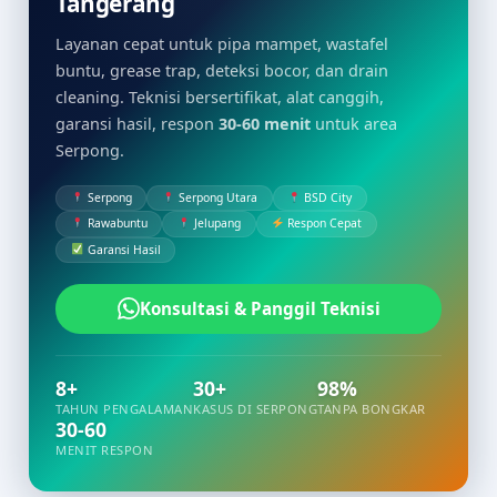
Tangerang
Layanan cepat untuk pipa mampet, wastafel
buntu, grease trap, deteksi bocor, dan drain
cleaning. Teknisi bersertifikat, alat canggih,
garansi hasil, respon
30-60 menit
untuk area
Serpong.
Serpong
Serpong Utara
BSD City
Rawabuntu
Jelupang
Respon Cepat
Garansi Hasil
Konsultasi & Panggil Teknisi
8+
30+
98%
TAHUN PENGALAMAN
KASUS DI SERPONG
TANPA BONGKAR
30-60
MENIT RESPON