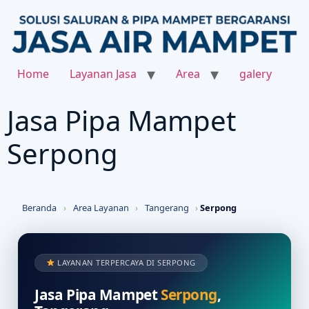
Home
Layanan Jasa
Area
galery
Jasa Pipa Mampet
Serpong
Beranda
›
Area Layanan
›
Tangerang
›
Serpong
LAYANAN TERPERCAYA DI SERPONG
Jasa Pipa Mampet
Serpong
,