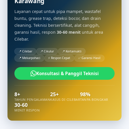
Karawang
Layanan cepat untuk pipa mampet, wastafel
buntu, grease trap, deteksi bocor, dan drain
cleaning. Teknisi bersertifikat, alat canggih,
garansi hasil, respon
30-60 menit
untuk area
Cilebar.
📍 Cilebar
📍 Cikulur
📍 Kertamukti
📍 Mekarpohaci
⚡ Respon Cepat
✅ Garansi Hasil
Konsultasi & Panggil Teknisi
8+
25+
98%
TAHUN PENGALAMAN
KASUS DI CILEBAR
TANPA BONGKAR
30-60
MENIT RESPON