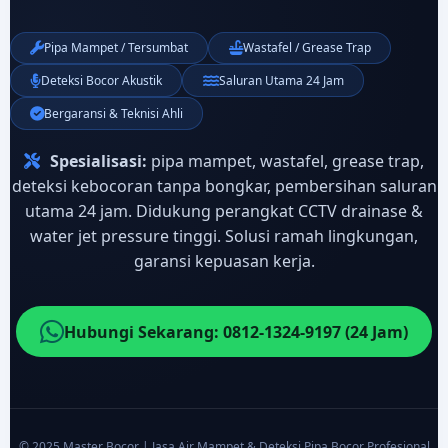
Pipa Mampet / Tersumbat
Wastafel / Grease Trap
Deteksi Bocor Akustik
Saluran Utama 24 Jam
Bergaransi & Teknisi Ahli
Spesialisasi:
pipa mampet, wastafel, grease trap,
deteksi kebocoran tanpa bongkar, pembersihan saluran
utama 24 jam. Didukung perangkat CCTV drainase &
water jet pressure tinggi. Solusi ramah lingkungan,
garansi kepuasan kerja.
Hubungi Sekarang: 0812-1324-9197 (24 Jam)
© 2025 Master Bocor | Jasa Air Mampet & Deteksi Pipa Bocor Profesional