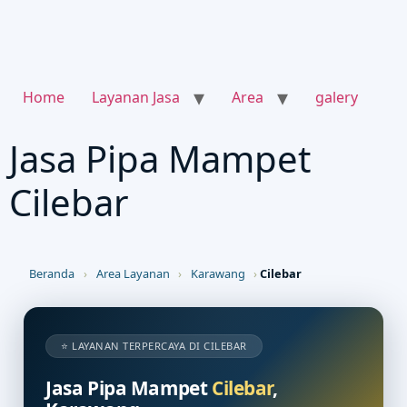
Home
Layanan Jasa
Area
galery
Jasa Pipa Mampet
Cilebar
Beranda
›
Area Layanan
›
Karawang
›
Cilebar
⭐ LAYANAN TERPERCAYA DI CILEBAR
Jasa Pipa Mampet
Cilebar
,