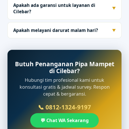
Apakah ada garansi untuk layanan di
▼
Cilebar?
Apakah melayani darurat malam hari?
▼
Butuh Penanganan Pipa Mampet
di Cilebar?
Hubungi tim profesional kami untuk
konsultasi gratis & jadwal survey. Respon
cepat & bergaransi.
📞 0812-1324-9197
💬 Chat WA Sekarang