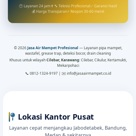
🕐 Layanan 24 jam
👨‍🔧 Teknisi Profesional
✅ Garansi Hasil
💰 Harga Transparan
⚡ Respon 30-60 menit
© 2026
Jasa Air Mampet Profesional
— Layanan pipa mampet,
wastafel, grease trap, deteksi bocor, drain cleaning
Khusus untuk wilayah
Cilebar, Karawang
: Cilebar, Cikulur, Kertamukti,
Mekarpohaci
📞 0812-1324-9197 | ✉️ info@jasaairmampet.co.id
Lokasi Kantor Pusat
Layanan cepat menjangkau Jabodetabek, Bandung,
Medan & sekitarnya