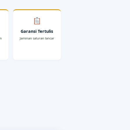
r
Garansi Tertulis
an
Jaminan saluran lancar