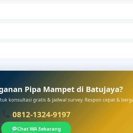
ganan Pipa Mampet di Batujaya?
uk konsultasi gratis & jadwal survey. Respon cepat & berg
0812-1324-9197
Chat WA Sekarang