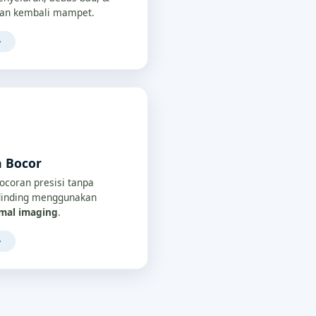
an kembali mampet.
→
a Bocor
bocoran presisi tanpa
/dinding menggunakan
rmal imaging
.
→