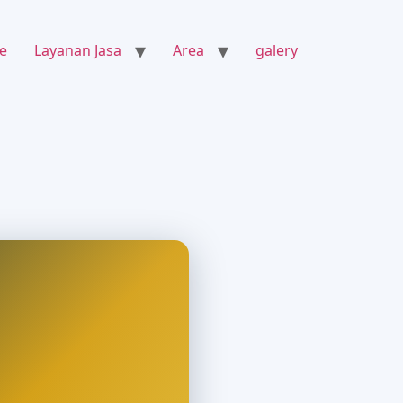
e
Layanan Jasa
Area
galery