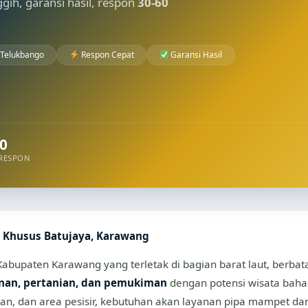
nggih, garansi hasil, respon
30-60
Telukbango
Respon Cepat
Garansi Hasil
0
RESPON
t Khusus Batujaya, Karawang
abupaten Karawang yang terletak di bagian barat laut, berbat
anan, pertanian, dan pemukiman
dengan potensi wisata bahar
n, dan area pesisir, kebutuhan akan layanan pipa mampet dan 