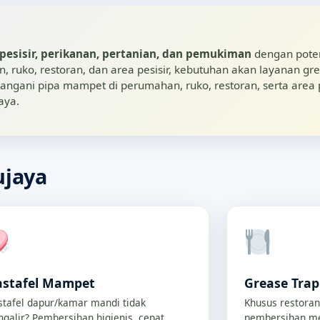
pesisir, perikanan, pertanian, dan pemukiman
dengan poten
ruko, restoran, dan area pesisir, kebutuhan akan layanan gre
ani pipa mampet di perumahan, ruko, restoran, serta area pes
aya.
ujaya
stafel Mampet
Grease Tra
tafel dapur/kamar mandi tidak
Khusus restoran
galir? Pembersihan higienis, cepat,
pembersihan me