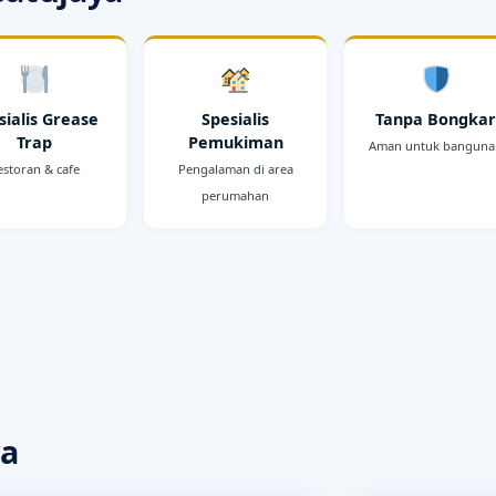
sialis Grease
Spesialis
Tanpa Bongka
Trap
Pemukiman
Aman untuk bangun
estoran & cafe
Pengalaman di area
perumahan
ya