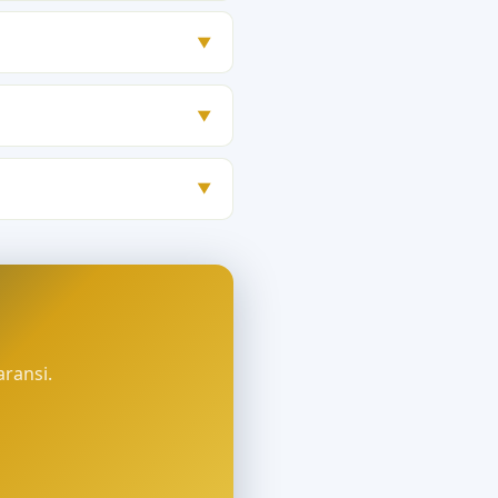
▼
▼
▼
aransi.