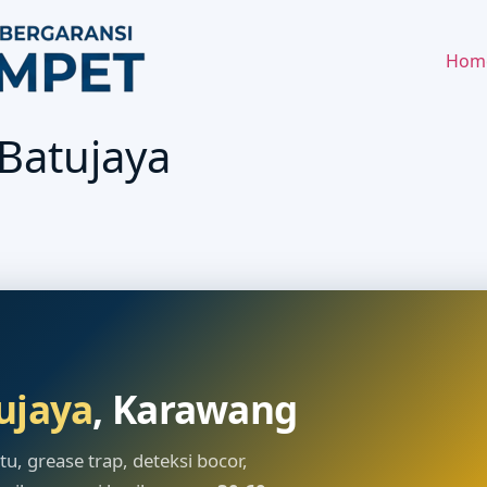
Hom
Batujaya
ujaya
, Karawang
, grease trap, deteksi bocor,