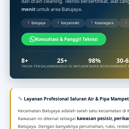
dan drain cleaning. Teknisi bersertifikat, alat ca
menit
untuk area Batujaya.
Batujaya
Karyamukti
Kutanegara
Konsultasi & Panggil Teknisi
8+
25+
98%
30-6
TAHUN PENGALAMAN
KASUS DI BATUJAYA
TANPA BONGKAR
MENIT 
Layanan Profesional Saluran Air & Pipa Mampe
Kecamatan Batujaya adalah salah satu kecamatan di K
Kawasan ini dikenal sebagai
kawasan pesisir, perik
Batujaya. Dengan banyaknya perumahan, ruko, restora