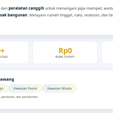
dan
peralatan canggih
untuk menangani pipa mampet, wastaf
sak bangunan
. Melayani rumah tinggal, ruko, restoran, dan f
0+
Rp0
LESAI
BIAYA SURVEY
arawang
go
Kawasan Pesisir
Kawasan Wisata
r, perikanan, dan pemukiman.