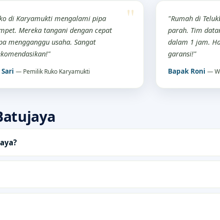
ko di Karyamukti mengalami pipa
"Rumah di Telu
pet. Mereka tangani dengan cepat
parah. Tim datan
pa mengganggu usaha. Sangat
dalam 1 jam. Ha
ekomendasikan!"
garansi!"
 Sari
Bapak Roni
— Pemilik Ruko Karyamukti
— W
atujaya
jaya?