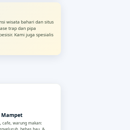
si wisata bahari dan situs
ase trap dan pipa
isir. Kami juga spesialis
p Mampet
, cafe, warung makan:
nyeluruh, bebas bau, &