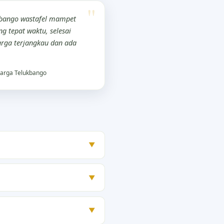
kbango wastafel mampet
g tepat waktu, selesai
rga terjangkau dan ada
arga Telukbango
▼
▼
▼