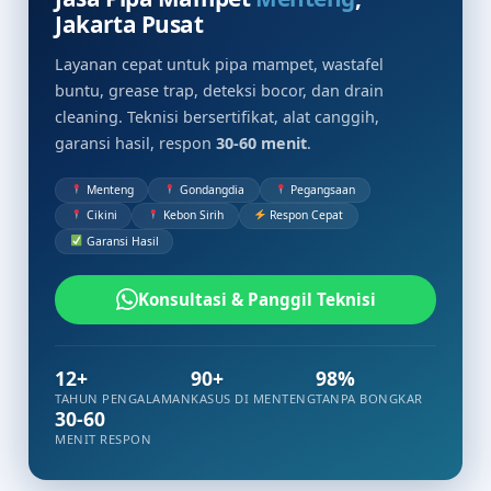
Jakarta Pusat
Layanan cepat untuk pipa mampet, wastafel
buntu, grease trap, deteksi bocor, dan drain
cleaning. Teknisi bersertifikat, alat canggih,
garansi hasil, respon
30-60 menit
.
Menteng
Gondangdia
Pegangsaan
Cikini
Kebon Sirih
Respon Cepat
Garansi Hasil
Konsultasi & Panggil Teknisi
12+
90+
98%
TAHUN PENGALAMAN
KASUS DI MENTENG
TANPA BONGKAR
30-60
MENIT RESPON