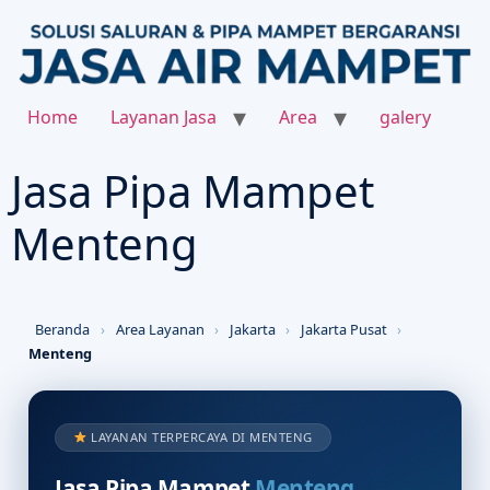
Home
Layanan Jasa
Area
galery
Jasa Pipa Mampet
Menteng
Beranda
›
Area Layanan
›
Jakarta
›
Jakarta Pusat
›
Menteng
LAYANAN TERPERCAYA DI MENTENG
Jasa Pipa Mampet
Menteng
,