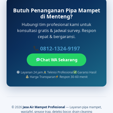
Butuh Penanganan Pipa Mampet
di Menteng?
Hubungi tim profesional kami untuk
konsultasi gratis & jadwal survey. Respon
cepat & bergaransi.
0812-1324-9197
Chat WA Sekarang
Layanan 24 jam
Teknisi Profesional
Garansi Hasil
Harga Transparan
Respon 30-60 menit
© 2026
Jasa Air Mampet Profesional
— Layanan pipa mampet,
wastafel, grease trap, deteksi bocor, drain cleaning