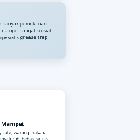
 banyak pemukiman,
 mampet sangat krusial.
spesialis
grease trap
p Mampet
, cafe, warung makan:
nyeluruh, bebas bau, &