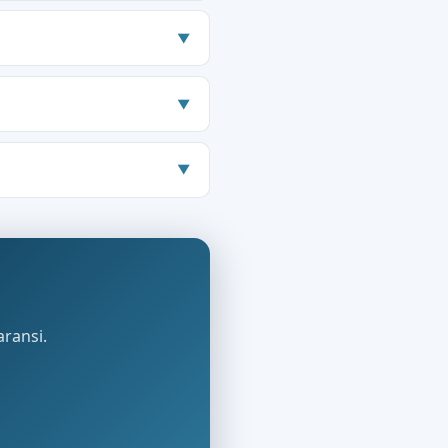
▼
▼
▼
aransi.