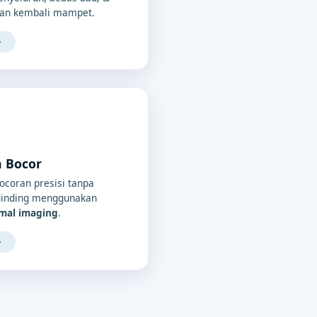
an kembali mampet.
→
a Bocor
bocoran presisi tanpa
/dinding menggunakan
rmal imaging
.
→