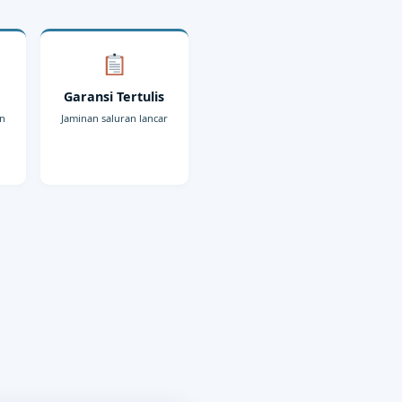
r
Garansi Tertulis
an
Jaminan saluran lancar