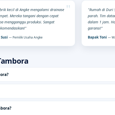
brik kecil di Angke mengalami drainase
"Rumah di Duri 
pet. Mereka tangani dengan cepat
parah. Tim datan
pa mengganggu produksi. Sangat
dalam 1 jam. Ha
ekomendasikan!"
garansi!"
 Susi
Bapak Toni
— Pemilik Usaha Angke
— Wa
Tambora
ora?
mbora?