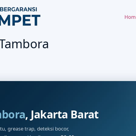
Hom
 Tambora
bora
, Jakarta Barat
, grease trap, deteksi bocor,