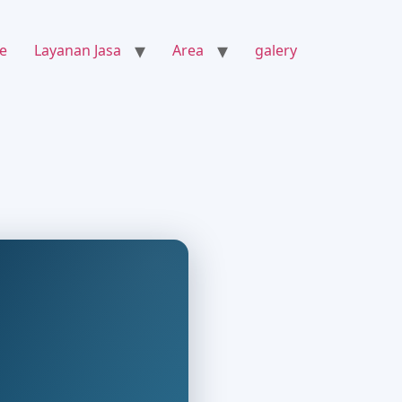
e
Layanan Jasa
Area
galery