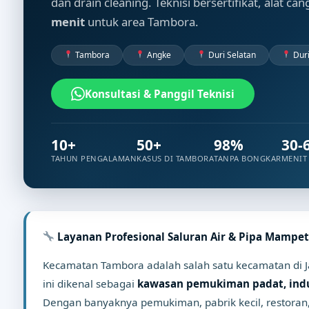
dan drain cleaning. Teknisi bersertifikat, alat ca
menit
untuk area Tambora.
Tambora
Angke
Duri Selatan
Duri
Konsultasi & Panggil Teknisi
10+
50+
98%
30-
TAHUN PENGALAMAN
KASUS DI TAMBORA
TANPA BONGKAR
MENIT
Layanan Profesional Saluran Air & Pipa Mampet
Kecamatan Tambora adalah salah satu kecamatan di Ja
ini dikenal sebagai
kawasan pemukiman padat, indus
Dengan banyaknya pemukiman, pabrik kecil, restoran,