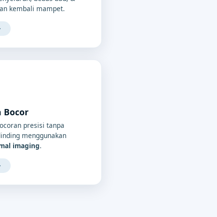
an kembali mampet.
→
a Bocor
bocoran presisi tanpa
/dinding menggunakan
rmal imaging
.
→