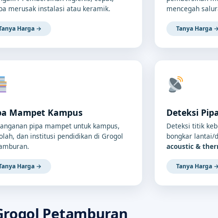
pa merusak instalasi atau keramik.
mencegah salur
Tanya Harga →
Tanya Harga 
pa Mampet Kampus
Deteksi Pip
anganan pipa mampet untuk kampus,
Deteksi titik ke
olah, dan institusi pendidikan di Grogol
bongkar lantai
amburan.
acoustic & the
Tanya Harga →
Tanya Harga 
Grogol Petamburan