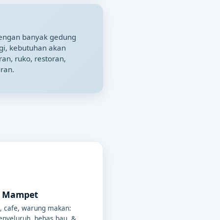
engan banyak gedung
gi, kebutuhan akan
n, ruko, restoran,
ran.
p Mampet
, cafe, warung makan:
nyeluruh, bebas bau, &