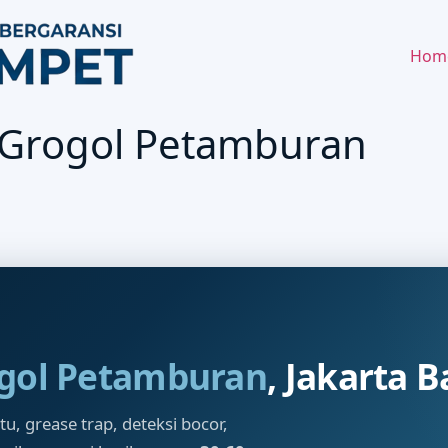
Hom
 Grogol Petamburan
gol Petamburan
, Jakarta B
, grease trap, deteksi bocor,