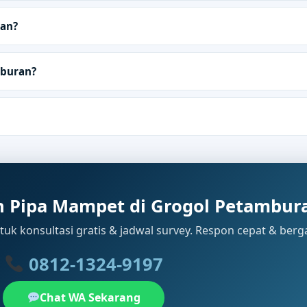
ran?
mburan?
 Pipa Mampet di Grogol Petambur
uk konsultasi gratis & jadwal survey. Respon cepat & berg
0812-1324-9197
Chat WA Sekarang