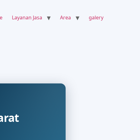
e
Layanan Jasa
Area
galery
arat