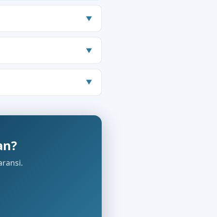
▼
▼
▼
an?
aransi.