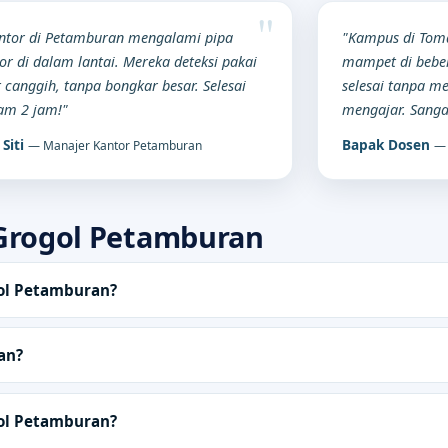
ntor di Petamburan mengalami pipa
"Kampus di Tom
or di dalam lantai. Mereka deteksi pakai
mampet di beber
t canggih, tanpa bongkar besar. Selesai
selesai tanpa me
am 2 jam!"
mengajar. Sanga
 Siti
Bapak Dosen
— Manajer Kantor Petamburan
— 
Grogol Petamburan
ol Petamburan?
an?
ol Petamburan?