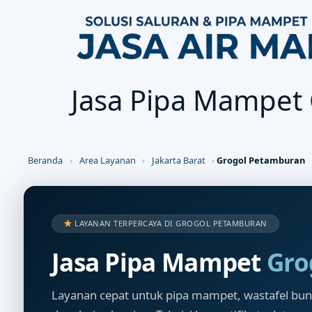
Jasa Pipa Mampet
Beranda
›
Area Layanan
›
Jakarta Barat
›
Grogol Petamburan
LAYANAN TERPERCAYA DI GROGOL PETAMBURAN
Jasa Pipa Mampet
Gro
Layanan cepat untuk pipa mampet, wastafel buntu