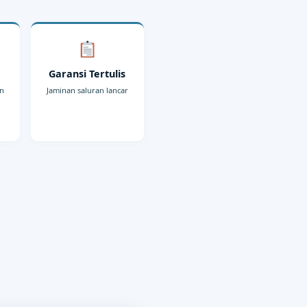
r
Garansi Tertulis
an
Jaminan saluran lancar