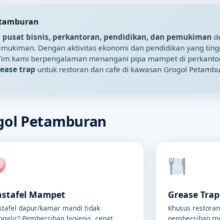
etamburan
i
pusat bisnis, perkantoran, pendidikan, dan pemukiman
d
emukiman. Dengan aktivitas ekonomi dan pendidikan yang ting
 Tim kami berpengalaman menangani pipa mampet di perkantora
ease trap
untuk restoran dan cafe di kawasan Grogol Petambu
gol Petamburan
stafel Mampet
Grease Tra
tafel dapur/kamar mandi tidak
Khusus restoran
galir? Pembersihan higienis, cepat,
pembersihan me