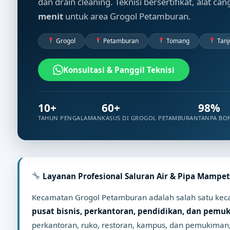
dan drain cleaning. Teknisi bersertifikat, alat ca
menit
untuk area Grogol Petamburan.
Grogol
Petamburan
Tomang
Tanj
Konsultasi & Panggil Teknisi
10+
60+
98%
TAHUN PENGALAMAN
KASUS DI GROGOL PETAMBURAN
TANPA BO
Layanan Profesional Saluran Air & Pipa Mampet
Kecamatan Grogol Petamburan adalah salah satu kecam
pusat bisnis, perkantoran, pendidikan, dan pemu
perkantoran, ruko, restoran, kampus, dan pemukiman