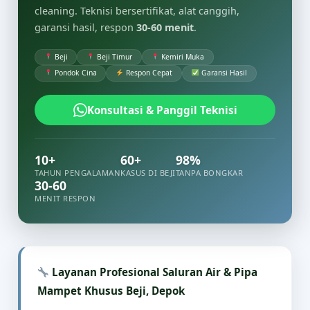
cleaning. Teknisi bersertifikat, alat canggih,
garansi hasil, respon
30-60 menit
.
Beji
Beji Timur
Kemiri Muka
Pondok Cina
Respon Cepat
Garansi Hasil
Konsultasi & Panggil Teknisi
10+
60+
98%
TAHUN PENGALAMAN
KASUS DI BEJI
TANPA BONGKAR
30-60
MENIT RESPON
Layanan Profesional Saluran Air & Pipa
Mampet Khusus Beji, Depok