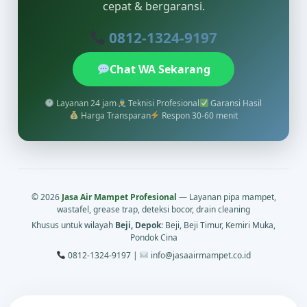
cepat & bergaransi.
0812-1324-9197
Chat WA Sekarang
Layanan 24 jam
Teknisi Profesional
Garansi Hasil
Harga Transparan
Respon 30-60 menit
© 2026
Jasa Air Mampet Profesional
— Layanan pipa mampet,
wastafel, grease trap, deteksi bocor, drain cleaning
Khusus untuk wilayah
Beji, Depok
: Beji, Beji Timur, Kemiri Muka,
Pondok Cina
0812-1324-9197 |
info@jasaairmampet.co.id