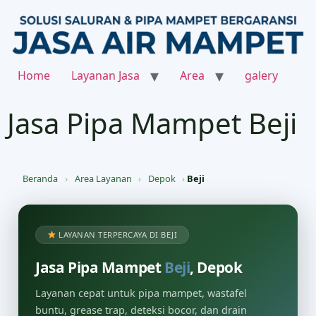
Home
Layanan Jasa
Area
galery
Jasa Pipa Mampet Beji
Beranda
›
Area Layanan
›
Depok
›
Beji
LAYANAN TERPERCAYA DI BEJI
Jasa Pipa Mampet
Beji
, Depok
Layanan cepat untuk pipa mampet, wastafel
buntu, grease trap, deteksi bocor, dan drain