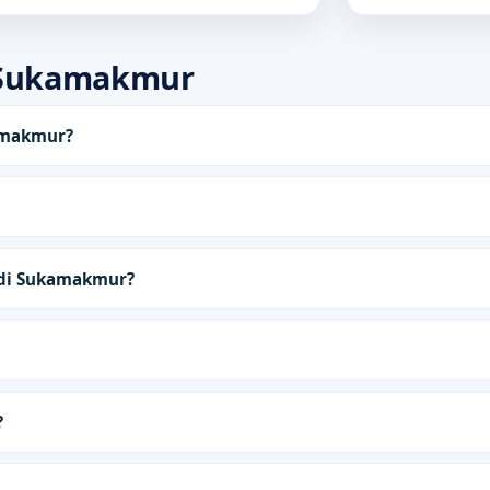
 Sukamakmur
amakmur?
 di Sukamakmur?
?