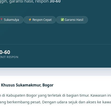
nggih, garansi hasil, respon
30-60
Sukamulya
Respon Cepat
Garansi Hasil
0-60
ENIT RESPON
t Khusus Sukamakmur, Bogor
 Kabupaten Bogor yang terletak di bagian timur. Kawasan ini
ang berkembang pesat. Dengan udara sejuk dan akses ke kaw