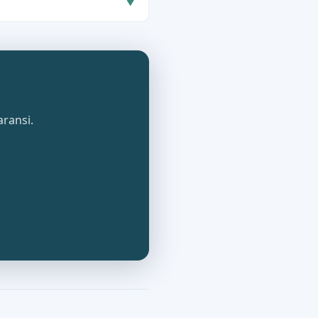
▼
aransi.