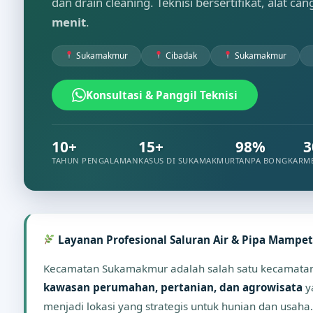
dan drain cleaning. Teknisi bersertifikat, alat ca
menit
.
Sukamakmur
Cibadak
Sukamakmur
Konsultasi & Panggil Teknisi
10+
15+
98%
3
TAHUN PENGALAMAN
KASUS DI SUKAMAKMUR
TANPA BONGKAR
M
Layanan Profesional Saluran Air & Pipa Mampe
Kecamatan Sukamakmur adalah salah satu kecamatan di
kawasan perumahan, pertanian, dan agrowisata
y
menjadi lokasi yang strategis untuk hunian dan usaha.