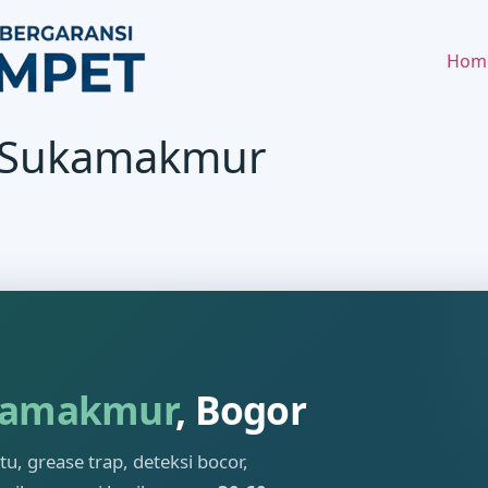
Hom
t Sukamakmur
kamakmur
, Bogor
, grease trap, deteksi bocor,