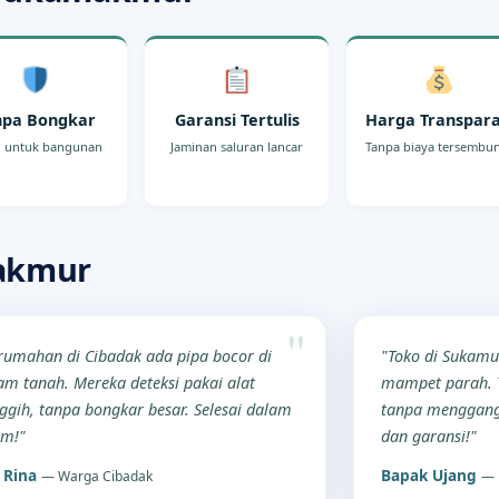
npa Bongkar
Garansi Tertulis
Harga Transpar
 untuk bangunan
Jaminan saluran lancar
Tanpa biaya tersembu
akmur
rumahan di Cibadak ada pipa bocor di
"Toko di Sukamu
am tanah. Mereka deteksi pakai alat
mampet parah. T
ggih, tanpa bongkar besar. Selesai dalam
tanpa menggang
am!"
dan garansi!"
 Rina
Bapak Ujang
— Warga Cibadak
— 