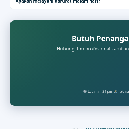
Apakah melayani darurat malam hari?
Butuh Penanga
Hubungi tim profesional kami unt
Layanan 24 jam
Teknisi