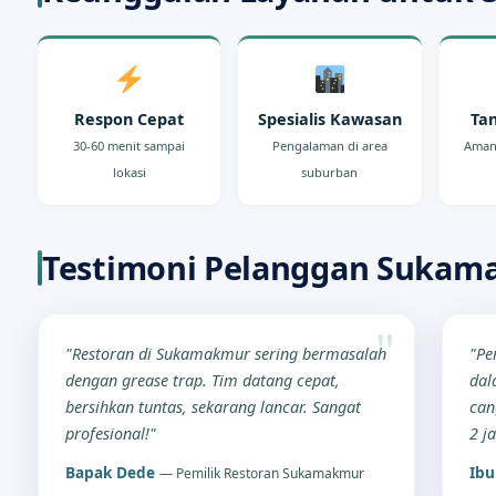
Respon Cepat
Spesialis Kawasan
Ta
30-60 menit sampai
Pengalaman di area
Aman
lokasi
suburban
Testimoni Pelanggan Sukam
"Restoran di Sukamakmur sering bermasalah
"Pe
dengan grease trap. Tim datang cepat,
dal
bersihkan tuntas, sekarang lancar. Sangat
can
profesional!"
2 j
Bapak Dede
Ibu
— Pemilik Restoran Sukamakmur