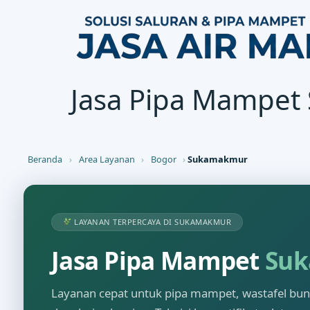
Jasa Pipa Mampe
Beranda
›
Area Layanan
›
Bogor
›
Sukamakmur
LAYANAN TERPERCAYA DI SUKAMAKMUR
Jasa Pipa Mampet
Su
Layanan cepat untuk pipa mampet, wastafel buntu