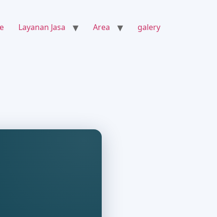
e
Layanan Jasa
Area
galery