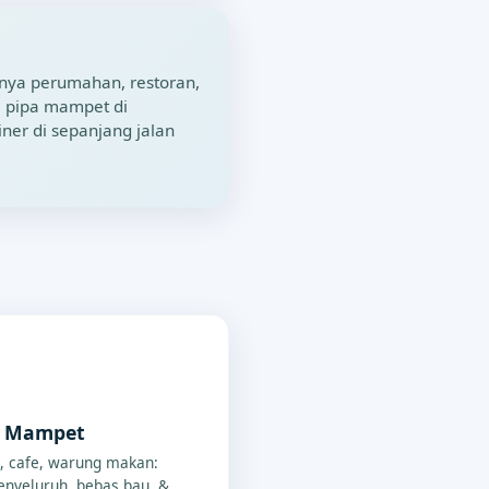
nya perumahan, restoran,
i pipa mampet di
iner di sepanjang jalan
p Mampet
, cafe, warung makan:
nyeluruh, bebas bau, &