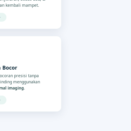
an kembali mampet.
→
a Bocor
bocoran presisi tanpa
/dinding menggunakan
rmal imaging
.
→