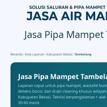
Jasa Pipa Mampet
Beranda
›
Area Layanan
›
Kabupaten Bekasi
›
Tambelang
Jasa Pipa Mampet Tambel
Layanan cepat untuk pipa mampet, wastafel buntu
deteksi bocor, dan drain cleaning khusus wilay
Kabupaten Bekasi. Teknisi berpengalaman + alat 
30-60 menit.