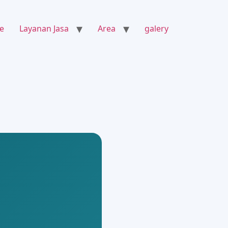
e
Layanan Jasa
Area
galery