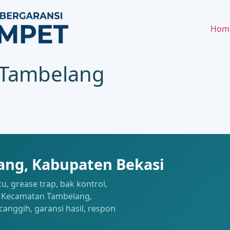
Hom
 Tambelang
ang, Kabupaten Bekasi
, grease trap, bak kontrol,
ah Kecamatan Tambelang,
canggih, garansi hasil, respon