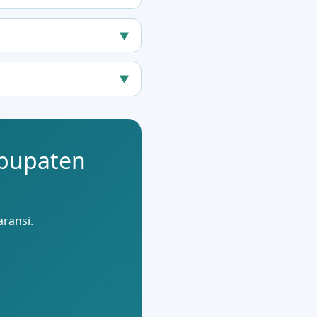
▼
▼
abupaten
aransi.