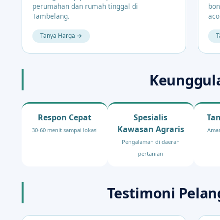
perumahan dan rumah tinggal di
bon
Tambelang.
aco
Tanya Harga →
T
Keunggul
Respon Cepat
Spesialis
Ta
Kawasan Agraris
30-60 menit sampai lokasi
Aman
Pengalaman di daerah
pertanian
Testimoni Pela