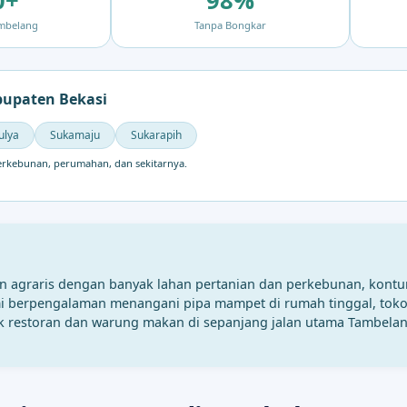
0+
98%
ambelang
Tanpa Bongkar
bupaten Bekasi
ulya
Sukamaju
Sukarapih
erkebunan, perumahan, dan sekitarnya.
an agraris dengan banyak lahan pertanian dan perkebunan, kontur 
berpengalaman menangani pipa mampet di rumah tinggal, toko, re
uk restoran dan warung makan di sepanjang jalan utama Tambelan