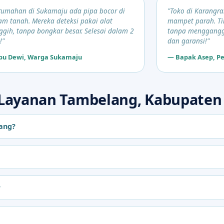
rumahan di Sukamaju ada pipa bocor di
"Toko di Karangr
am tanah. Mereka deteksi pakai alat
mampet parah. Ti
ggih, tanpa bongkar besar. Selesai dalam 2
tanpa menggangg
!"
dan garansi!"
bu Dewi, Warga Sukamaju
— Bapak Asep, Pe
ayanan Tambelang, Kabupaten 
ang?
?