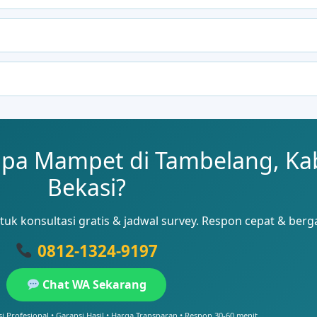
ipa Mampet di Tambelang, K
Bekasi?
uk konsultasi gratis & jadwal survey. Respon cepat & berg
0812-1324-9197
Chat WA Sekarang
si Profesional • Garansi Hasil • Harga Transparan • Respon 30-60 menit