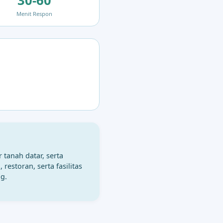
30-60
Menit Respon
tanah datar, serta
storan, serta fasilitas
g.