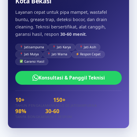
Kota Bekasi
Layanan cepat untuk pipa mampet, wastafel
buntu, grease trap, deteksi bocor, dan drain
cleaning. Teknisi bersertifikat, alat canggih,
garansi hasil, respon
30-60 menit
.
Jatisampurna
Jati Karya
Jati Asih
Jati Mulya
Jati Warna
Respon Cepat
Garansi Hasil
Konsultasi & Panggil Teknisi
10+
150+
TAHUN PENGALAMAN
KASUS DI JATISAMPURNA
98%
30-60
TANPA BONGKAR
MENIT RESPON