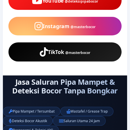
YouTube
@deteksipipabocor
Instagram
@masterbocor
TikTok
@masterbocor
Jasa Saluran Pipa Mampet &
Deteksi Bocor Tanpa Bongkar
Pipa Mampet / Tersumbat
Wastafel / Grease Trap
Deteksi Bocor Akustik
Saluran Utama 24 Jam