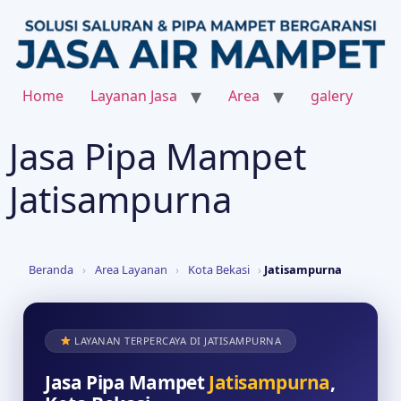
Home
Layanan Jasa
Area
galery
Jasa Pipa Mampet
Jatisampurna
Beranda
›
Area Layanan
›
Kota Bekasi
›
Jatisampurna
LAYANAN TERPERCAYA DI JATISAMPURNA
Jasa Pipa Mampet
Jatisampurna
,