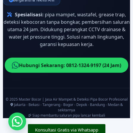
Bergaransi & Teknisi Ahli
Spesialisasi:
pipa mampet, wastafel, grease trap,
deteksi kebocoran tanpa bongkar, pembersihan saluran
utama 24 jam. Didukung perangkat CCTV drainase &
water jet pressure tinggi. Solusi ramah lingkungan,
garansi kepuasan kerja.
Hubungi Sekarang: 0812-1324-9197 (24 Jam)
© 2025 Master Bocor | Jasa Air Mampet & Deteksi Pipa Bocor Profesional
Jakarta - Bekasi - Tangerang - Bogor - Depok - Bandung - Medan &
sekitarnya
Siap membantu saluran pipa lancar kembali
Konsultasi Gratis via Whatsapp