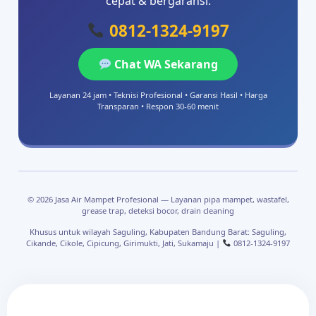
cepat & bergaransi.
0812-1324-9197
Chat WA Sekarang
Layanan 24 jam • Teknisi Profesional • Garansi Hasil • Harga
Transparan • Respon 30-60 menit
© 2026 Jasa Air Mampet Profesional — Layanan pipa mampet, wastafel,
grease trap, deteksi bocor, drain cleaning
Khusus untuk wilayah Saguling, Kabupaten Bandung Barat: Saguling,
Cikande, Cikole, Cipicung, Girimukti, Jati, Sukamaju |
0812-1324-9197