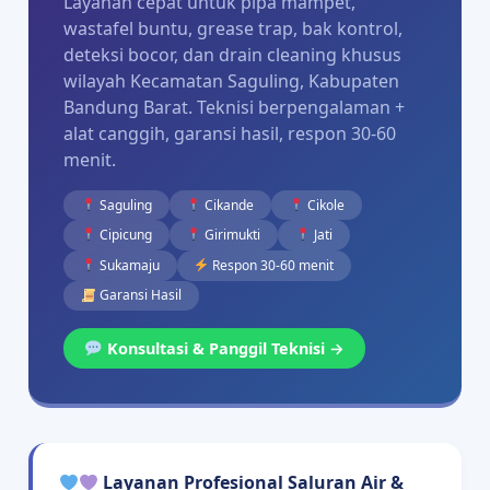
Layanan cepat untuk pipa mampet,
wastafel buntu, grease trap, bak kontrol,
deteksi bocor, dan drain cleaning khusus
wilayah Kecamatan Saguling, Kabupaten
Bandung Barat. Teknisi berpengalaman +
alat canggih, garansi hasil, respon 30-60
menit.
Saguling
Cikande
Cikole
Cipicung
Girimukti
Jati
Sukamaju
Respon 30-60 menit
Garansi Hasil
Konsultasi & Panggil Teknisi →
Layanan Profesional Saluran Air &