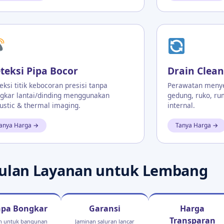
teksi Pipa Bocor
Drain Clean
eksi titik kebocoran presisi tanpa
Perawatan menye
gkar lantai/dinding menggunakan
gedung, ruko, ru
ustic & thermal imaging.
internal.
anya Harga →
Tanya Harga →
lan Layanan untuk Lembang
npa Bongkar
Garansi
Harga
Transparan
 untuk bangunan
Jaminan saluran lancar