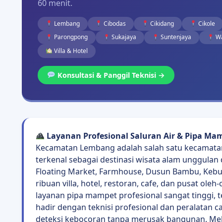
60 menit.
Lembang
Cibodas
Cikidang
Cikole
Parongpong
Sukajaya
Suntenjaya
Wa
Villa & Hotel
Konsultasi & Panggil Teknisi →
Layanan Profesional Saluran Air & Pipa M
Kecamatan Lembang adalah salah satu kecamatan 
terkenal sebagai destinasi wisata alam unggulan
Floating Market, Farmhouse, Dusun Bambu, Kebun
ribuan villa, hotel, restoran, cafe, dan pusat ol
layanan pipa mampet profesional sangat tinggi,
hadir dengan teknisi profesional dan peralatan 
deteksi kebocoran tanpa merusak bangunan. Melayan