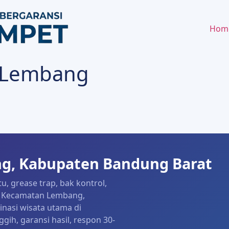
Hom
t Lembang
g, Kabupaten Bandung Barat
, grease trap, bak kontrol,
ah Kecamatan Lembang,
nasi wisata utama di
gih, garansi hasil, respon 30-