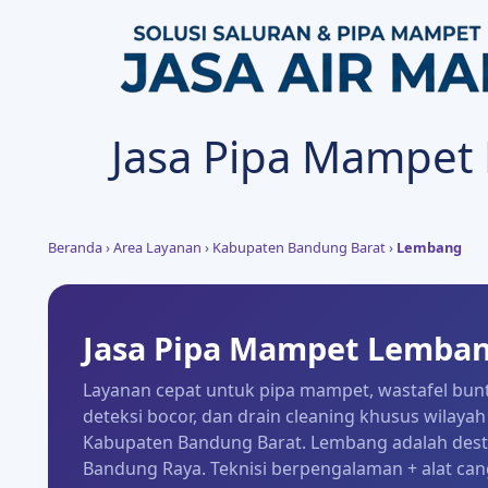
Jasa Pipa Mampe
Beranda
›
Area Layanan
›
Kabupaten Bandung Barat
›
Lembang
Jasa Pipa Mampet Lemban
Layanan cepat untuk pipa mampet, wastafel buntu
deteksi bocor, dan drain cleaning khusus wilay
Kabupaten Bandung Barat. Lembang adalah desti
Bandung Raya. Teknisi berpengalaman + alat cang