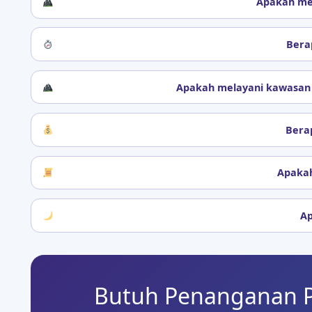
Apakah me
Bera
Apakah melayani kawasan w
Bera
Apakah
Ap
Butuh Penanganan 