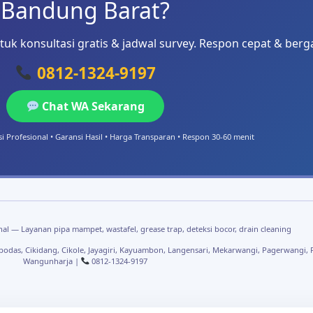
Bandung Barat?
uk konsultasi gratis & jadwal survey. Respon cepat & berg
0812-1324-9197
Chat WA Sekarang
si Profesional • Garansi Hasil • Harga Transparan • Respon 30-60 menit
al — Layanan pipa mampet, wastafel, grease trap, deteksi bocor, drain cleaning
das, Cikidang, Cikole, Jayagiri, Kayuambon, Langensari, Mekarwangi, Pagerwangi, 
Wangunharja |
0812-1324-9197