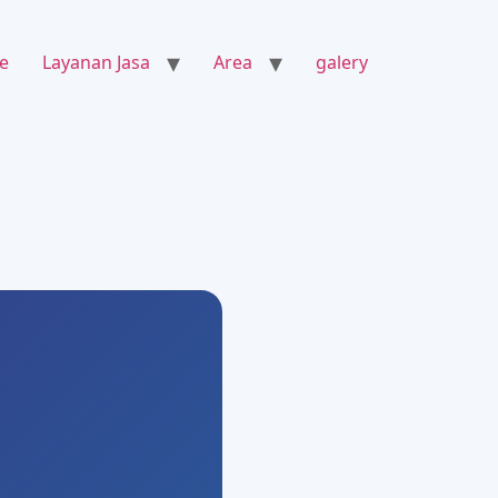
e
Layanan Jasa
Area
galery