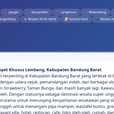
Jayagiri
Kayuambon
Langensari
Mekarwangi
ngunharja
Respon 30-60 menit
Garansi Hasil
Wisata L
ampet Khusus Lembang, Kabupaten Bandung Barat
terpenting di Kabupaten Bandung Barat yang terletak di 
 dengan udara sejuk, pemandangan indah, dan berbagai obj
 Strawberry, Taman Bunga, dan masih banyak lagi. Kawasan
eh-oleh. Dengan statusnya sebagai destinasi wisata super u
 terutama untuk menunjang kenyamanan wisatawan yang dat
canggih untuk menangani pipa mampet, wastafel buntu, gre
i villa, hotel, restoran, cafe, toko oleh-oleh, rumah, dan f