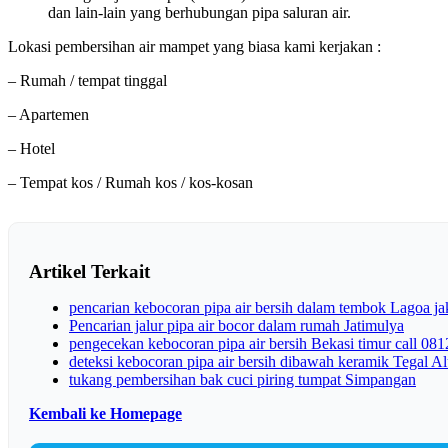
dan lain-lain yang berhubungan pipa saluran air.
Lokasi pembersihan air mampet yang biasa kami kerjakan :
– Rumah / tempat tinggal
– Apartemen
– Hotel
– Tempat kos / Rumah kos / kos-kosan
Artikel Terkait
pencarian kebocoran pipa air bersih dalam tembok Lagoa j
Pencarian jalur pipa air bocor dalam rumah Jatimulya
pengecekan kebocoran pipa air bersih Bekasi timur call 0
deteksi kebocoran pipa air bersih dibawah keramik Tegal A
tukang pembersihan bak cuci piring tumpat Simpangan
Kembali ke Homepage