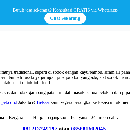
Butuh jasa sekarang? Konsultasi GRATIS via WhatsApp
Chat Sekarang
atnya tradisional, seperti di sodok dengan kayu/bambu, siram air pana
erti tambah rusaknya jaringan pipa paralon yang ada, alat sodok manua
idak sehat untuk tubuh dll.
lastis dan tidak gampang patah, mudah masuk semua belokan dari pipa
pet.co.id
Jakarta &
Bekasi
,kami segera berangkat ke lokasi untuk mem
 – Bergaransi – Harga Terjangkau – Pelayanan 24jam on call :
081213249197
atau
085881602045