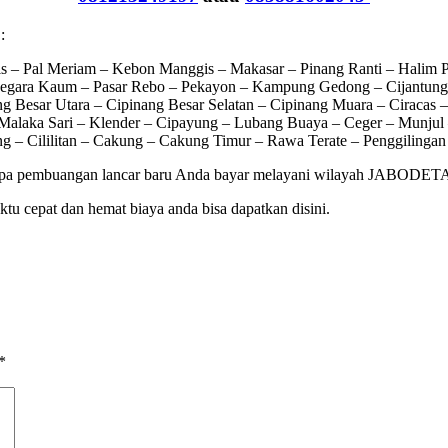
:
is – Pal Meriam – Kebon Manggis – Makasar – Pinang Ranti – Halim
inegara Kaum – Pasar Rebo – Pekayon – Kampung Gedong – Cijantung 
 Besar Utara – Cipinang Besar Selatan – Cipinang Muara – Ciracas
alaka Sari – Klender – Cipayung – Lubang Buaya – Ceger – Munjul 
– Cililitan – Cakung – Cakung Timur – Rawa Terate – Penggilingan
, pipa pembuangan lancar baru Anda bayar melayani wilayah JABODETA
tu cepat dan hemat biaya anda bisa dapatkan disini.
*