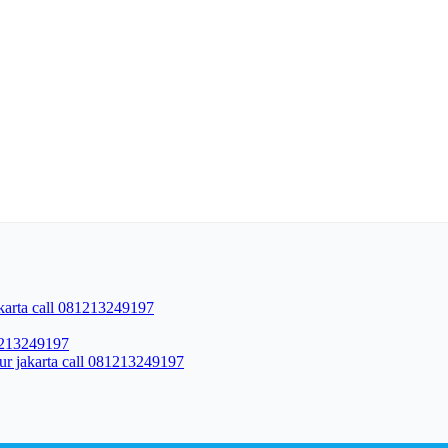
akarta call 081213249197
81213249197
lur jakarta call 081213249197