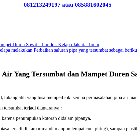
081213249197
atau 085881602045
Mampet Duren Sawit – Pondok Kelapa Jakarta Timur
lapa melakukan Perbaikan saluran pipa yang tersumbat sebagai berikut
a Air Yang Tersumbat dan Mampet Duren S
nal, tukang ahli yang bisa memperbaiki semua permasalahan pipa air 
ersumbat terjadi diantaranya :
 karena penumpukan kotoran didalam pipanya.
iasa terjadi di kamar mandi maupun tempat cuci piring), sampah plasti