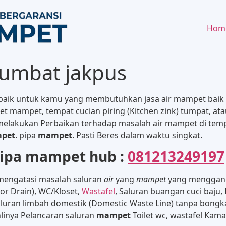
Hom
rsumbat jakpus
rbaik untuk kamu yang membutuhkan jasa air mampet baik it
 mampet, tempat cucian piring (Kitchen zink) tumpat, atau
 melakukan Perbaikan terhadap masalah air mampet di te
pet
. pipa
mampet
. Pasti Beres dalam waktu singkat.
pipa mampet hub :
081213249197
engatasi masalah saluran
air
yang
mampet
yang menggang
or Drain), WC/Kloset,
Wastafel
, Saluran buangan cuci baju,
, Saluran limbah domestik (Domestic Waste Line) tanpa bon
hlinya Pelancaran saluran
mampet
Toilet wc, wastafel Kama