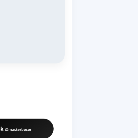
ok
@masterbocor