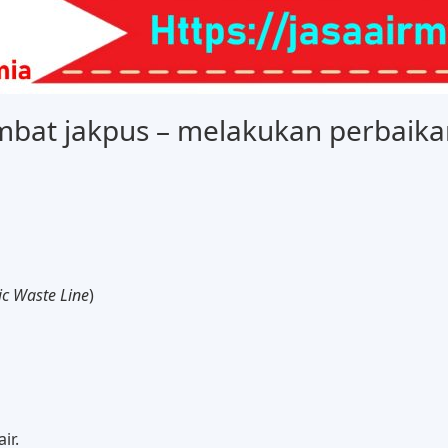
mbat jakpus – melakukan perbaikan
c Waste Line
)
ir.