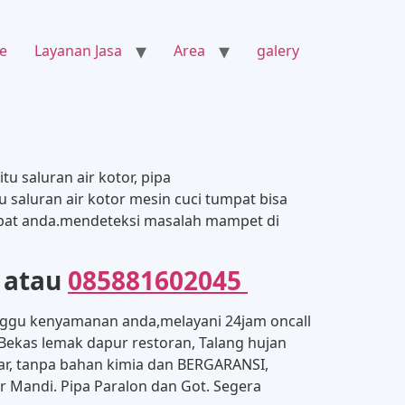
e
Layanan Jasa
Area
galery
u saluran air kotor, pipa
 saluran air kotor mesin cuci tumpat bisa
mpat anda.mendeteksi masalah mampet di
atau
085881602045
gu kenyamanan anda,melayani 24jam oncall
 Bekas lemak dapur restoran, Talang hujan
gkar, tanpa bahan kimia dan BERGARANSI,
r Mandi. Pipa Paralon dan Got. Segera