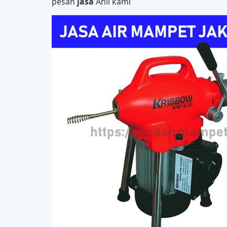
pesan
jasa
Ahli kami