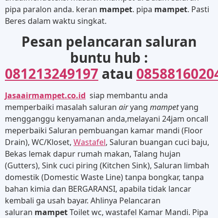
pipa paralon anda. keran
mampet
. pipa
mampet
. Pasti
Beres dalam waktu singkat.
Pesan pelancaran saluran
buntu hub :
081213249197
atau
0858816020
Jasaairmampet.co.id
siap membantu anda
memperbaiki masalah saluran
air
yang
mampet
yang
mengganggu kenyamanan anda,melayani 24jam oncall
meperbaiki Saluran pembuangan kamar mandi (Floor
Drain), WC/Kloset,
Wastafel
, Saluran buangan cuci baju,
Bekas lemak dapur rumah makan, Talang hujan
(Gutters), Sink cuci piring (Kitchen Sink), Saluran limbah
domestik (Domestic Waste Line) tanpa bongkar, tanpa
bahan kimia dan BERGARANSI, apabila tidak lancar
kembali ga usah bayar. Ahlinya Pelancaran
saluran
mampet
Toilet wc, wastafel Kamar Mandi. Pipa