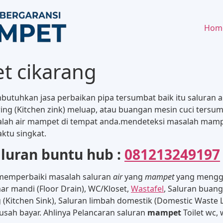
Hom
t cikarang
utuhkan jasa perbaikan pipa tersumbat baik itu saluran a
ing (Kitchen zink) meluap, atau buangan mesin cuci tersum
lah air mampet di tempat anda.mendeteksi masalah mampet
aktu singkat.
luran buntu hub :
081213249197
emperbaiki masalah saluran
air
yang
mampet
yang mengg
ar mandi (Floor Drain), WC/Kloset,
Wastafel
, Saluran buan
ng (Kitchen Sink), Saluran limbah domestik (Domestic Waste
usah bayar. Ahlinya Pelancaran saluran
mampet
Toilet wc,