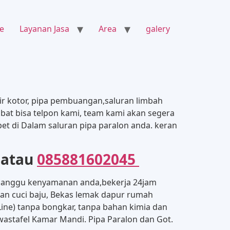
e
Layanan Jasa
Area
galery
ir kotor, pipa pembuangan,saluran limbah
bat bisa telpon kami, team kami akan segera
 di Dalam saluran pipa paralon anda. keran
atau
085881602045
anggu kenyamanan anda,bekerja 24jam
gan cuci baju, Bekas lemak dapur rumah
 Line) tanpa bongkar, tanpa bahan kimia dan
 wastafel Kamar Mandi. Pipa Paralon dan Got.