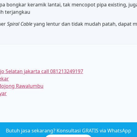
pa bongkar keramik lantai, tak mencopot pipa existing, j
ih terjangkau
ner
Spiral Cable
yang lentur dan tidak mudah patah, dapat m
jo Selatan jakarta call 081213249197
ekar
ojong Rawalumbu
yar
Butuh jasa sekarang? Konsultasi GRATIS via WhatsApp