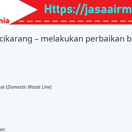
ikarang – melakukan perbaikan be
t (
Domestic Waste Line
)
ir.