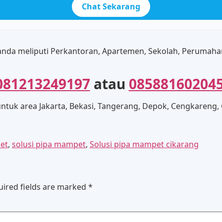
Chat Sekarang
anda meliputi Perkantoran, Apartemen, Sekolah, Perumaha
081213249197
atau
08588160204
ntuk area Jakarta, Bekasi, Tangerang, Depok, Cengkareng, 
et
,
solusi pipa mampet
,
Solusi pipa mampet cikarang
uired fields are marked
*