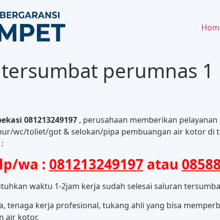
Hom
ir tersumbat perumnas 1
bekasi 081213249197
, perusahaan memberikan pelayanan a
ur/wc/toliet/got & selokan/pipa pembuangan air kotor di
:
lp/wa :
081213249197
atau
0858
hkan waktu 1-2jam kerja sudah selesai saluran tersumbat
 tenaga kerja profesional, tukang ahli yang bisa memperb
air kotor.