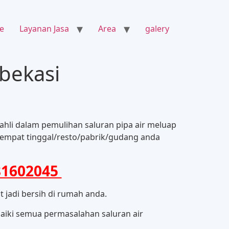
e
Layanan Jasa
Area
galery
 bekasi
hli dalam pemulihan saluran pipa air meluap
 tempat tinggal/resto/pabrik/gudang anda
81602045
 jadi bersih di rumah anda.
aiki semua permasalahan saluran air