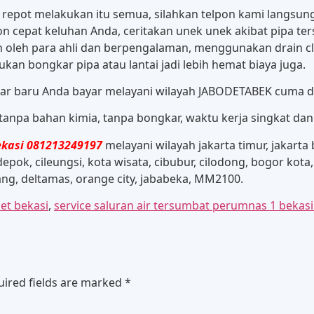
ga repot melakukan itu semua, silahkan telpon kami langsu
 cepat keluhan Anda, ceritakan unek unek akibat pipa ters
n oleh para ahli dan berpengalaman, menggunakan drain cl
kan bongkar pipa atau lantai jadi lebih hemat biaya juga.
ncar baru Anda bayar melayani wilayah JABODETABEK cuma d
npa bahan kimia, tanpa bongkar, waktu kerja singkat dan 
ekasi 081213249197
melayani wilayah jakarta timur, jakarta b
epok, cileungsi, kota wisata, cibubur, cilodong, bogor kota
rang, deltamas, orange city, jababeka, MM2100.
et bekasi
,
service saluran air tersumbat perumnas 1 bekas
uired fields are marked
*