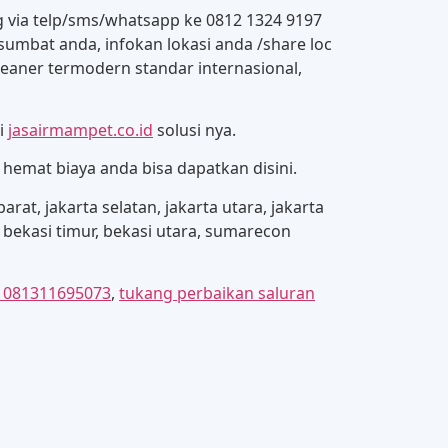
ng via telp/sms/whatsapp ke 0812 1324 9197
umbat anda, infokan lokasi anda /share loc
eaner termodern standar internasional,
i
jasairmampet.co.id
solusi nya.
hemat biaya anda bisa dapatkan disini.
arat, jakarta selatan, jakarta utara, jakarta
, bekasi timur, bekasi utara, sumarecon
i 081311695073
,
tukang perbaikan saluran