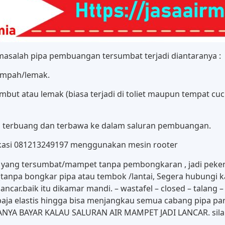
salah pipa pembuangan tersumbat terjadi diantaranya :
sampah/lemak.
rambut atau lemak (biasa terjadi di toliet maupun tempat cuc
a terbuang dan terbawa ke dalam saluran pembuangan.
ekasi 081213249197 menggunakan mesin rooter
ng tersumbat/mampet tanpa pembongkaran , jadi pekerja
anpa bongkar pipa atau tembok /lantai, Segera hubungi k
ncar.baik itu dikamar mandi. – wastafel – closed – talang –
aja elastis hingga bisa menjangkau semua cabang pipa pa
 HANYA BAYAR KALAU SALURAN AIR MAMPET JADI LANCAR. sila