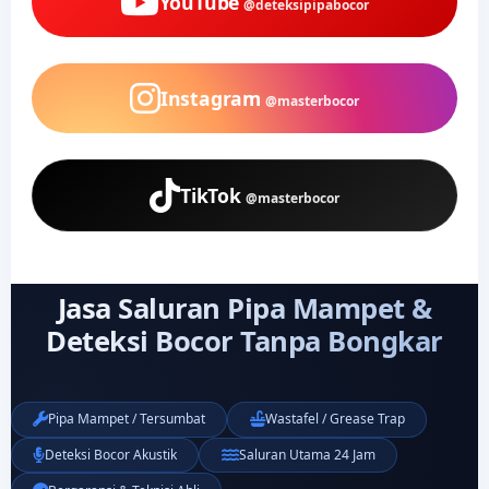
YouTube
@deteksipipabocor
Instagram
@masterbocor
TikTok
@masterbocor
Jasa Saluran Pipa Mampet &
Deteksi Bocor Tanpa Bongkar
Pipa Mampet / Tersumbat
Wastafel / Grease Trap
Deteksi Bocor Akustik
Saluran Utama 24 Jam