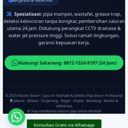
Bergaransi & Teknisi Ahli
Spesialisasi:
pipa mampet, wastafel, grease trap,
deteksi kebocoran tanpa bongkar, pembersihan saluran
utama 24 jam. Didukung perangkat CCTV drainase &
water jet pressure tinggi. Solusi ramah lingkungan,
garansi kepuasan kerja.
Hubungi Sekarang: 0812-1324-9197 (24 Jam)
© 2025 Master Bocor | Jasa Air Mampet & Deteksi Pipa Bocor Profesional
Jakarta - Bekasi - Tangerang - Bogor - Depok - Bandung - Medan &
sekitarnya
Siap membantu saluran pipa lancar kembali
Konsultasi Gratis via Whatsapp