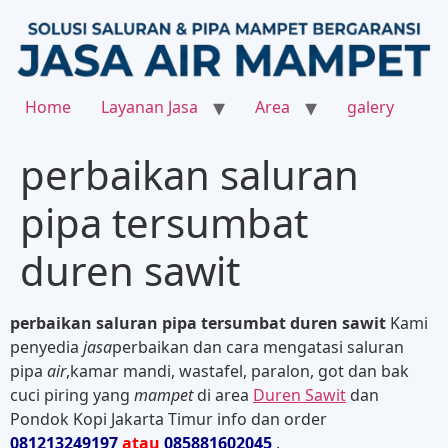
Home
Layanan Jasa
Area
galery
perbaikan saluran
pipa tersumbat
duren sawit
perbaikan saluran pipa tersumbat duren sawit
Kami
penyedia
jasa
perbaikan dan cara mengatasi saluran
pipa
air
,kamar mandi, wastafel, paralon, got dan bak
cuci piring yang
mampet
di area
Duren Sawit
dan
Pondok Kopi Jakarta Timur info dan order
081213249197
atau
085881602045
.