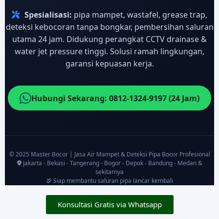
Spesialisasi:
pipa mampet, wastafel, grease trap,
deteksi kebocoran tanpa bongkar, pembersihan saluran
utama 24 jam. Didukung perangkat CCTV drainase &
water jet pressure tinggi. Solusi ramah lingkungan,
garansi kepuasan kerja.
Hubungi Sekarang: 0812-1324-9197 (24 Jam)
© 2025 Master Bocor | Jasa Air Mampet & Deteksi Pipa Bocor Profesional
Jakarta - Bekasi - Tangerang - Bogor - Depok - Bandung - Medan &
sekitarnya
Siap membantu saluran pipa lancar kembali
Konsultasi Gratis via Whatsapp