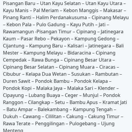
Pisangan Baru – Utan Kayu Selatan – Utan Kayu Utara –
Kayu Manis – Pal Meriam – Kebon Manggis – Makasar –
Pinang Ranti – Halim Perdanakusuma – Cipinang Melayu
– Kebon Pala – Pulo Gadung – Kayu Putih – Jati –
Rawamangun -Pisangan Timur – Cipinang – Jatinegara
Kaum – Pasar Rebo – Pekayon – Kampung Gedong –
Cijantung – Kampung Baru – Kalisari – Jatinegara – Bali
Mester – Kampung Melayu – Bidaracina – Cipinang
Cempedak – Rawa Bunga – Cipinang Besar Utara –
Cipinang Besar Selatan – Cipinang Muara – Ciracas –
Cibubur – Kelapa Dua Wetan – Susukan – Rambutan –
Duren Sawit – Pondok Bambu – Pondok Kelapa –
Pondok Kopi – Malaka Jaya – Malaka Sari – Klender –
Cipayung – Lubang Buaya – Ceger – Munjul – Pondok
Ranggon – Cilangkap – Setu – Bambu Apus – Kramat Jati
– Batu Ampar – Balekambang – Kampung Tengah –
Dukuh – Cawang – Cililitan – Cakung – Cakung Timur –
Rawa Terate – Penggilingan – Pulogebang – Ujung
Menteng