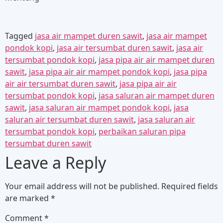
Tagged
jasa air mampet duren sawit
,
jasa air mampet
pondok kopi
,
jasa air tersumbat duren sawit
,
jasa air
tersumbat pondok kopi
,
jasa pipa air air mampet duren
sawit
,
jasa pipa air air mampet pondok kopi
,
jasa pipa
air air tersumbat duren sawit
,
jasa pipa air air
tersumbat pondok kopi
,
jasa saluran air mampet duren
sawit
,
jasa saluran air mampet pondok kopi
,
jasa
saluran air tersumbat duren sawit
,
jasa saluran air
tersumbat pondok kopi
,
perbaikan saluran pipa
tersumbat duren sawit
Leave a Reply
Your email address will not be published.
Required fields
are marked
*
Comment
*