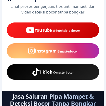
Lihat proses pengerjaan, tips anti mampet, dan
video deteksi bocor tanpa bongkar
YouTube
@deteksipipabocor
Instagram
@masterbocor
TikTok
@masterbocor
Jasa Saluran Pipa Mampet &
Deteksi Bocor Tanpa Bongkar