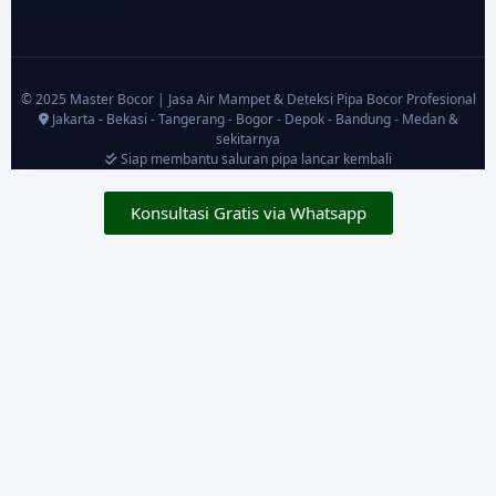
© 2025 Master Bocor | Jasa Air Mampet & Deteksi Pipa Bocor Profesional
Jakarta - Bekasi - Tangerang - Bogor - Depok - Bandung - Medan &
sekitarnya
Siap membantu saluran pipa lancar kembali
Konsultasi Gratis via Whatsapp