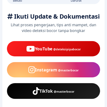
Bekasi
Darurat
Ikuti Update & Dokumentasi
Lihat proses pengerjaan, tips anti mampet, dan
video deteksi bocor tanpa bongkar
YouTube
@deteksipipabocor
Instagram
@masterbocor
TikTok
@masterbocor