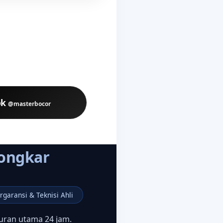
ok
@masterbocor
Bongkar
rgaransi & Teknisi Ahli
uran utama 24 jam.