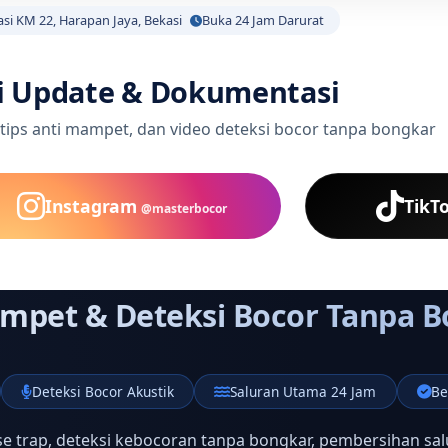
asi KM 22, Harapan Jaya, Bekasi
Buka 24 Jam Darurat
i Update & Dokumentasi
 tips anti mampet, dan video deteksi bocor tanpa bongkar
Instagram
TikT
@masterbocor
ampet & Deteksi Bocor Tanpa 
Deteksi Bocor Akustik
Saluran Utama 24 Jam
Be
e trap, deteksi kebocoran tanpa bongkar, pembersihan sal