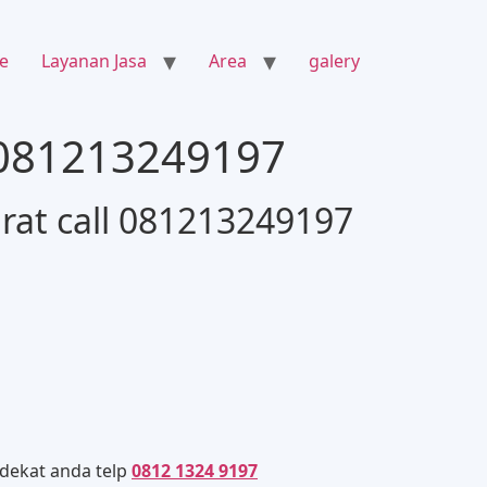
e
Layanan Jasa
Area
galery
l 081213249197
rat call 081213249197
dekat anda telp
0812 1324 9197