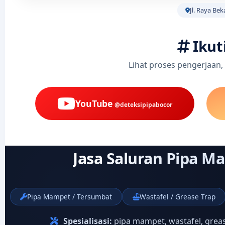
Jl. Raya Bek
Ikut
Lihat proses pengerjaan,
YouTube
@deteksipipabocor
Jasa Saluran Pipa M
Pipa Mampet / Tersumbat
Wastafel / Grease Trap
Spesialisasi:
pipa mampet, wastafel, greas