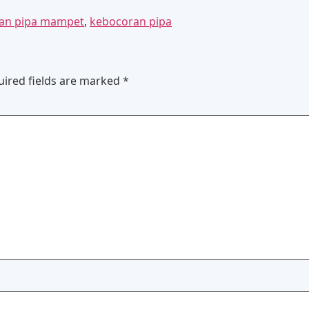
uran pipa mampet
,
kebocoran pipa
uired fields are marked
*