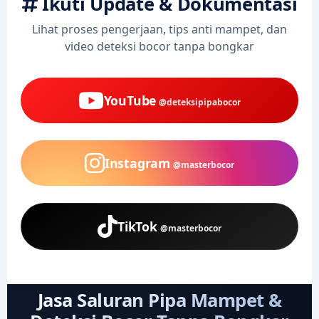
Ikuti Update & Dokumentasi
Lihat proses pengerjaan, tips anti mampet, dan
video deteksi bocor tanpa bongkar
YouTube
@deteksipipabocor
Instagram
@masterbocor
TikTok
@masterbocor
Jasa Saluran Pipa Mampet &