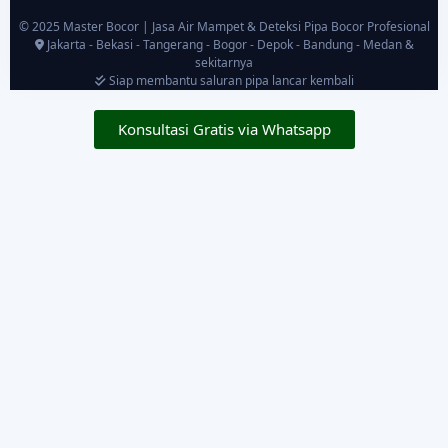
© 2025 Master Bocor | Jasa Air Mampet & Deteksi Pipa Bocor Profesional
Jakarta - Bekasi - Tangerang - Bogor - Depok - Bandung - Medan &
sekitarnya
Siap membantu saluran pipa lancar kembali
Konsultasi Gratis via Whatsapp