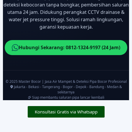
deteksi kebocoran tanpa bongkar, pembersihan saluran
utama 24 jam. Didukung perangkat CCTV drainase &
water jet pressure tinggi. Solusi ramah lingkungan,
garansi kepuasan kerja.
Hubungi Sekarang: 0812-1324-9197 (24 Jam)
© 2025 Master Bocor | Jasa Air Mampet & Deteksi Pipa Bocor Profesional
Jakarta - Bekasi - Tangerang - Bogor - Depok - Bandung - Medan &
sekitarnya
Siap membantu saluran pipa lancar kembali
Konsultasi Gratis via Whatsapp