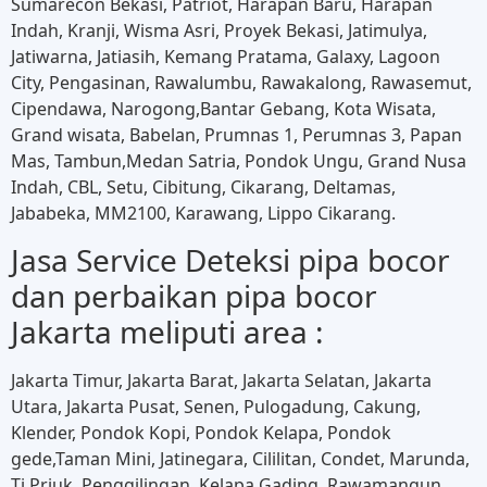
Sumarecon Bekasi, Patriot, Harapan Baru, Harapan
Indah, Kranji, Wisma Asri, Proyek Bekasi, Jatimulya,
Jatiwarna, Jatiasih, Kemang Pratama, Galaxy, Lagoon
City, Pengasinan, Rawalumbu, Rawakalong, Rawasemut,
Cipendawa, Narogong,Bantar Gebang, Kota Wisata,
Grand wisata, Babelan, Prumnas 1, Perumnas 3, Papan
Mas, Tambun,Medan Satria, Pondok Ungu, Grand Nusa
Indah, CBL, Setu, Cibitung, Cikarang, Deltamas,
Jababeka, MM2100, Karawang, Lippo Cikarang.
Jasa Service Deteksi pipa bocor
dan perbaikan pipa bocor
Jakarta meliputi area :
Jakarta Timur, Jakarta Barat, Jakarta Selatan, Jakarta
Utara, Jakarta Pusat, Senen, Pulogadung, Cakung,
Klender, Pondok Kopi, Pondok Kelapa, Pondok
gede,Taman Mini, Jatinegara, Cililitan, Condet, Marunda,
Tj Priuk, Penggilingan, Kelapa Gading, Rawamangun,