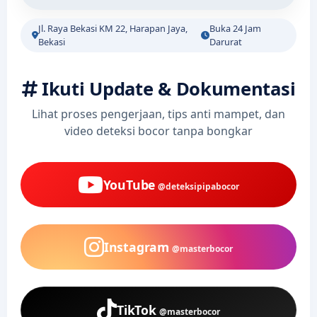
Jl. Raya Bekasi KM 22, Harapan Jaya,
Buka 24 Jam
Bekasi
Darurat
Ikuti Update & Dokumentasi
Lihat proses pengerjaan, tips anti mampet, dan
video deteksi bocor tanpa bongkar
YouTube
@deteksipipabocor
Instagram
@masterbocor
TikTok
@masterbocor