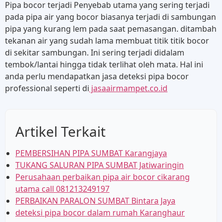
Pipa bocor terjadi Penyebab utama yang sering terjadi
pada pipa air yang bocor biasanya terjadi di sambungan
pipa yang kurang lem pada saat pemasangan. ditambah
tekanan air yang sudah lama membuat titik titik bocor
di sekitar sambungan. Ini sering terjadi didalam
tembok/lantai hingga tidak terlihat oleh mata. Hal ini
anda perlu mendapatkan jasa deteksi pipa bocor
professional seperti di
jasaairmampet.co.id
Artikel Terkait
PEMBERSIHAN PIPA SUMBAT Karangjaya
TUKANG SALURAN PIPA SUMBAT Jatiwaringin
Perusahaan perbaikan pipa air bocor cikarang
utama call 081213249197
PERBAIKAN PARALON SUMBAT Bintara Jaya
deteksi pipa bocor dalam rumah Karanghaur