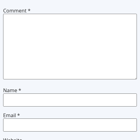
Comment
*
Name
*
Email
*