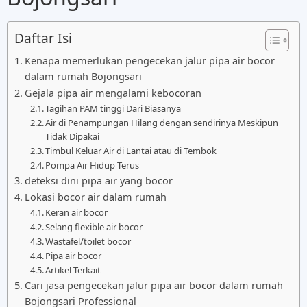
Daftar Isi
Kenapa memerlukan pengecekan jalur pipa air bocor
dalam rumah Bojongsari
Gejala pipa air mengalami kebocoran
Tagihan PAM tinggi Dari Biasanya
Air di Penampungan Hilang dengan sendirinya Meskipun
Tidak Dipakai
Timbul Keluar Air di Lantai atau di Tembok
Pompa Air Hidup Terus
deteksi dini pipa air yang bocor
Lokasi bocor air dalam rumah
Keran air bocor
Selang flexible air bocor
Wastafel/toilet bocor
Pipa air bocor
Artikel Terkait
Cari jasa pengecekan jalur pipa air bocor dalam rumah
Bojongsari Professional