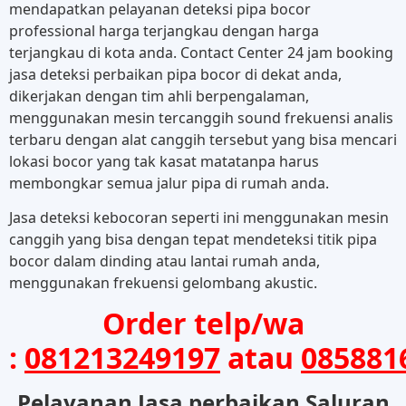
mendapatkan pelayanan deteksi pipa bocor
professional harga terjangkau dengan harga
terjangkau di kota anda. Contact Center 24 jam booking
jasa deteksi perbaikan pipa bocor di dekat anda,
dikerjakan dengan tim ahli berpengalaman,
menggunakan mesin tercanggih sound frekuensi analis
terbaru dengan alat canggih tersebut yang bisa mencari
lokasi bocor yang tak kasat matatanpa harus
membongkar semua jalur pipa di rumah anda.
Jasa deteksi kebocoran seperti ini menggunakan mesin
canggih yang bisa dengan tepat mendeteksi titik pipa
bocor dalam dinding atau lantai rumah anda,
menggunakan frekuensi gelombang akustic.
Order telp/wa
:
081213249197
atau
085881
Pelayanan Jasa perbaikan Saluran