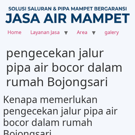
Home
Layanan Jasa
Area
galery
pengecekan jalur
pipa air bocor dalam
rumah Bojongsari
Kenapa memerlukan
pengecekan jalur pipa air
bocor dalam rumah
Bojongsari