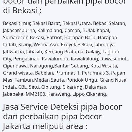
bocor dan perbaikan pipa bocor
di Bekasi ;
Bekasi timur, Bekasi Barat, Bekasi Utara, Bekasi Selatan,
Jakasampurna, Kalimalang, Caman, BUlak Kapal,
Sumarecon Bekasi, Patriot, Harapan Baru, Harapan
Indah, Kranji, Wisma Asri, Proyek Bekasi, Jatimulya,
Jatiwarna, Jatiasih, Kemang Pratama, Galaxy, Lagoon
City, Pengasinan, Rawalumbu, Rawakalong, Rawasemut,
Cipendawa, Narogong,Bantar Gebang, Kota Wisata,
Grand wisata, Babelan, Prumnas 1, Perumnas 3, Papan
Mas, Tambun,Medan Satria, Pondok Ungu, Grand Nusa
Indah, CBL, Setu, Cibitung, Cikarang, Deltamas,
Jababeka, MM2100, Karawang, Lippo Cikarang.
Jasa Service Deteksi pipa bocor
dan perbaikan pipa bocor
Jakarta meliputi area :