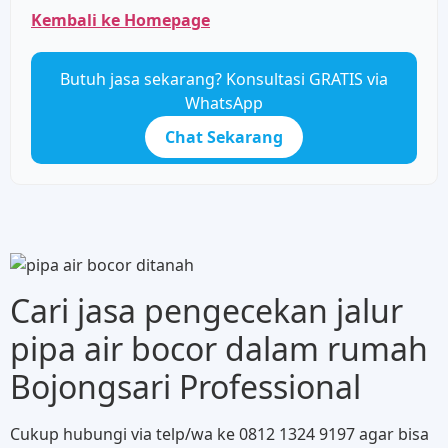
Kembali ke Homepage
Butuh jasa sekarang? Konsultasi GRATIS via
WhatsApp
Chat Sekarang
Cari jasa pengecekan jalur
pipa air bocor dalam rumah
Bojongsari Professional
Cukup hubungi via telp/wa ke 0812 1324 9197 agar bisa