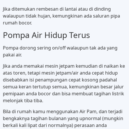
Jika ditemukan rembesan di lantai atau di dinding
walaupun tidak hujan, kemungkinan ada saluran pipa
rumah bocor.
Pompa Air Hidup Terus
Pompa dorong sering on/off walaupun tak ada yang
pakai air.
Jika anda memakai mesin jetpam kemudian di naikan ke
atas toren, tetapi mesin jetpam/air anda cepat hidup
disebabkan isi penampungan cepat kosong padahal
semua keran tertutup semua, kemungkinan besar jalur
pemipaan anda bocor dan bisa membuat tagihan listrik
melonjak tiba tiba.
Bila di rumah kamu menggunakan Air Pam, dan terjadi
bengkaknya tagihan bulanan yang upnormal (mungkin
berkali kali lipat dari normalnya) perasaan anda