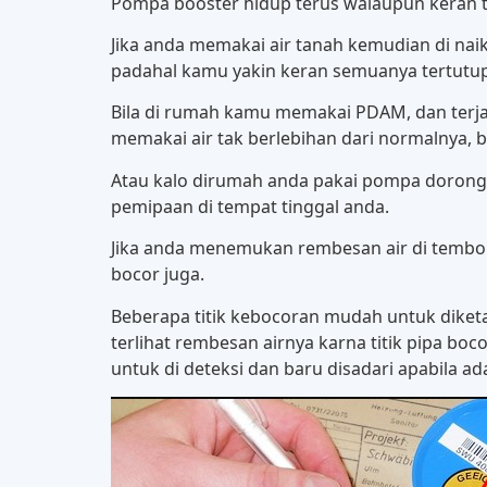
Pompa booster hidup terus walaupun keran t
Jika anda memakai air tanah kemudian di nai
padahal kamu yakin keran semuanya tertutup, 
Bila di rumah kamu memakai PDAM, dan terjad
memakai air tak berlebihan dari normalnya, 
Atau kalo dirumah anda pakai pompa dorong, b
pemipaan di tempat tinggal anda.
Jika anda menemukan rembesan air di tembok 
bocor juga.
Beberapa titik kebocoran mudah untuk diketa
terlihat rembesan airnya karna titik pipa boc
untuk di deteksi dan baru disadari apabila a