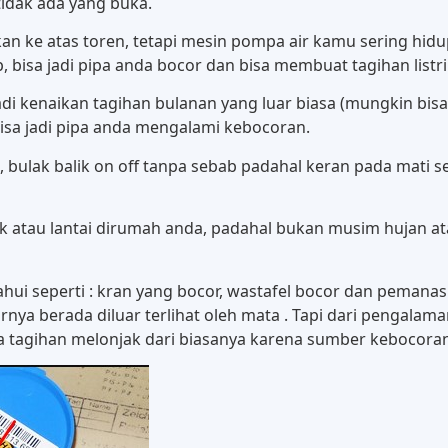
idak ada yang buka.
kan ke atas toren, tetapi mesin pompa air kamu sering hid
bisa jadi pipa anda bocor dan bisa membuat tagihan listrik
i kenaikan tagihan bulanan yang luar biasa (mungkin bisa 
bisa jadi pipa anda mengalami kebocoran.
ulak balik on off tanpa sebab padahal keran pada mati sem
atau lantai dirumah anda, padahal bukan musim hujan atau
hui seperti : kran yang bocor, wastafel bocor dan pemana
ornya berada diluar terlihat oleh mata . Tapi dari pengala
da tagihan melonjak dari biasanya karena sumber kebocoran 