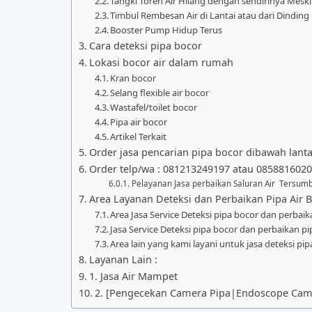
Tangki Toren Air Hilang dengan sendirinya Mesk
Timbul Rembesan Air di Lantai atau dari Dinding
Booster Pump Hidup Terus
Cara deteksi pipa bocor
Lokasi bocor air dalam rumah
Kran bocor
Selang flexible air bocor
Wastafel/toilet bocor
Pipa air bocor
Artikel Terkait
Order jasa pencarian pipa bocor dibawah lantai
Order telp/wa : 081213249197 atau 085881602
Pelayanan Jasa perbaikan Saluran Air Tersumb
Area Layanan Deteksi dan Perbaikan Pipa Air 
Area Jasa Service Deteksi pipa bocor dan perbaika
Jasa Service Deteksi pipa bocor dan perbaikan pip
Area lain yang kami layani untuk jasa deteksi pipa
Layanan Lain :
1. Jasa Air Mampet
2. [Pengecekan Camera Pipa|Endoscope Came