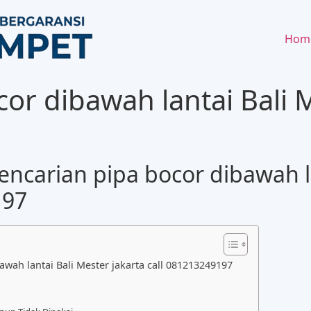
Hom
or dibawah lantai Bali M
carian pipa bocor dibawah la
197
ah lantai Bali Mester jakarta call 081213249197