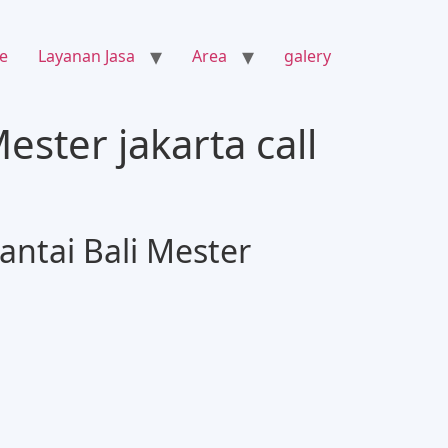
e
Layanan Jasa
Area
galery
ester jakarta call
ntai Bali Mester