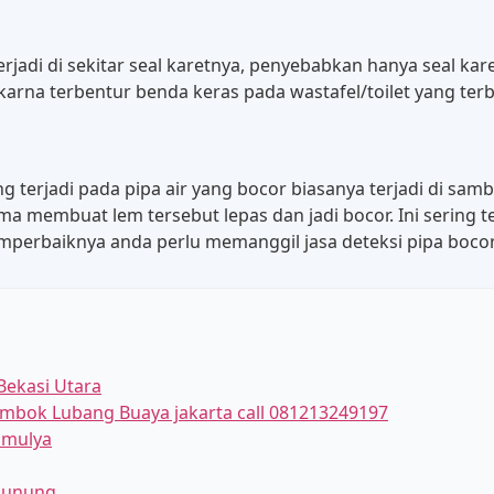
terjadi di sekitar seal karetnya, penyebabkan hanya seal ka
arna terbentur benda keras pada wastafel/toilet yang terb
ng terjadi pada pipa air yang bocor biasanya terjadi di s
ma membuat lem tersebut lepas dan jadi bocor. Ini sering t
mperbaiknya anda perlu memanggil jasa deteksi pipa bocor 
Bekasi Utara
tembok Lubang Buaya jakarta call 081213249197
mulya
 Gunung