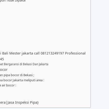
ipun Tidak Dipakai
 Bali Mester jakarta call 081213249197 Professional
045
at Bergaransi di Bekasi Dan Jakarta
Bocor
n pipa bocor di Bekasi ;
a bocor Jakarta meliputi area :
 air bocor :
ra|Jasa Inspeksi Pipa}