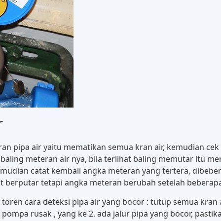
r
 pipa air yaitu mematikan semua kran air, kemudian cek d
baling meteran air nya, bila terlihat baling memutar itu m
emudian catat kembali angka meteran yang tertera, dibeb
hat berputar tetapi angka meteran berubah setelah beberap
toren cara deteksi pipa air yang bocor : tutup semua kran a
 pompa rusak , yang ke 2. ada jalur pipa yang bocor, past