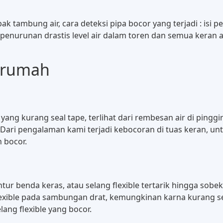
 tambung air, cara deteksi pipa bocor yang terjadi : isi p
 penurunan drastis level air dalam toren dan semua keran an
m rumah
 yang kurang seal tape, terlihat dari rembesan air di pingg
. Dari pengalaman kami terjadi kebocoran di tuas keran, un
 bocor.
entur benda keras, atau selang flexible tertarik hingga sob
 flexible pada sambungan drat, kemungkinan karna kurang s
ng flexible yang bocor.