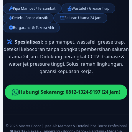
Pipa Mampet / Tersumbat
Wastafel / Grease Trap
Deteksi Bocor Akustik
Saluran Utama 24 Jam
Bergaransi & Teknisi Ahli
Spesialisasi:
pipa mampet, wastafel, grease trap,
deteksi kebocoran tanpa bongkar, pembersihan saluran
utama 24 jam. Didukung perangkat CCTV drainase &
water jet pressure tinggi. Solusi ramah lingkungan,
garansi kepuasan kerja.
Hubungi Sekarang: 0812-1324-9197 (24 Jam)
© 2025 Master Bocor | Jasa Air Mampet & Deteksi Pipa Bocor Profesional
Jakarta - Bekasi - Tangerang - Bogor - Depok - Bandung - Medan &