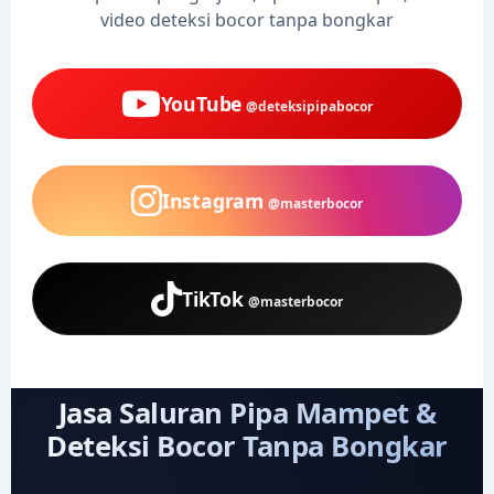
video deteksi bocor tanpa bongkar
YouTube
@deteksipipabocor
Instagram
@masterbocor
TikTok
@masterbocor
Jasa Saluran Pipa Mampet &
Deteksi Bocor Tanpa Bongkar