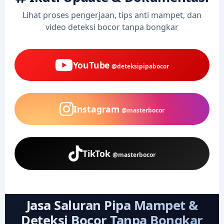
Lihat proses pengerjaan, tips anti mampet, dan
video deteksi bocor tanpa bongkar
YouTube
@deteksipipabocor
Instagram
@masterbocor
TikTok
@masterbocor
Jasa Saluran Pipa Mampet &
Deteksi Bocor Tanpa Bongkar