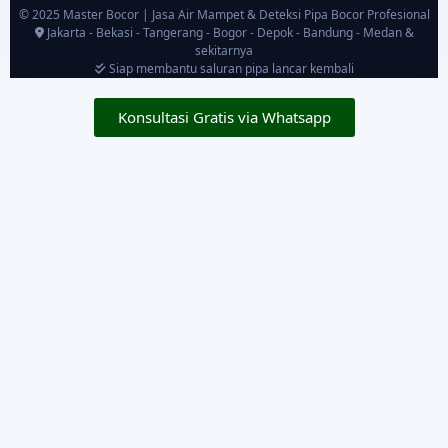
© 2025 Master Bocor | Jasa Air Mampet & Deteksi Pipa Bocor Profesional
Jakarta - Bekasi - Tangerang - Bogor - Depok - Bandung - Medan &
sekitarnya
Siap membantu saluran pipa lancar kembali
Konsultasi Gratis via Whatsapp