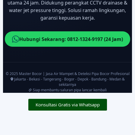
utama 24 jam. Didukung perangkat CCTV drainase &
water jet pressure tinggi. Solusi ramah lingkungan,
garansi kepuasan kerja.
Hubungi Sekarang: 0812-1324-9197 (24 Jam)
© 2025 Master Bocor | Jasa Air Mampet & Deteksi Pipa Bocor Profesional
Jakarta - Bekasi - Tangerang - Bogor - Depok - Bandung - Medan &
sekitarnya
Siap membantu saluran pipa lancar kembali
Konsultasi Gratis via Whatsapp