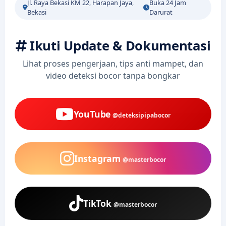
Jl. Raya Bekasi KM 22, Harapan Jaya,
Buka 24 Jam
Bekasi
Darurat
Ikuti Update & Dokumentasi
Lihat proses pengerjaan, tips anti mampet, dan
video deteksi bocor tanpa bongkar
YouTube
@deteksipipabocor
Instagram
@masterbocor
TikTok
@masterbocor