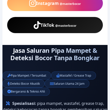
Instagram
@masterbocor
TikTok
@masterbocor
Jasa Saluran Pipa Mampet &
Deteksi Bocor Tanpa Bongkar
Pipa Mampet / Tersumbat
Wastafel / Grease Trap
Deteksi Bocor Akustik
Saluran Utama 24 Jam
Bergaransi & Teknisi Ahli
Spesialisasi:
pipa mampet, wastafel, grease trap,
deteksi kebocoran tanpa bongkar, pembersihan saluran