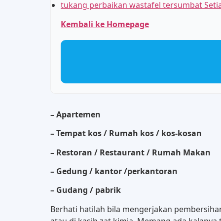
tukang perbaikan wastafel tersumbat Seti
Kembali ke Homepage
– Apartemen
– Tempat kos / Rumah kos / kos-kosan
– Restoran / Restaurant / Rumah Makan
– Gedung / kantor /perkantoran
– Gudang / pabrik
Berhati hatilah bila mengerjakan pembersihan
atau di kasih zat kimia. Memang ada kalanya