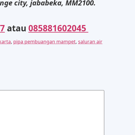
ange city, jababeka, MM2100.
7
atau
085881602045
karta
,
pipa pembuangan mampet
,
saluran air