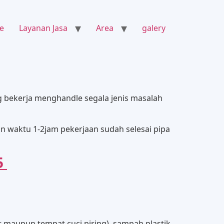
e
Layanan Jasa
Area
galery
ng bekerja menghandle segala jenis masalah
waktu 1-2jam pekerjaan sudah selesai pipa
5
t maupun tempat cuci piring), sampah plastik,