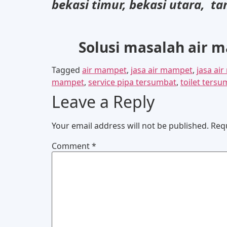
bekasi timur, bekasi utara,
ta
Solusi masalah air 
Tagged
air mampet
,
jasa air mampet
,
jasa ai
mampet
,
service pipa tersumbat
,
toilet ters
Leave a Reply
Your email address will not be published.
Req
Comment
*