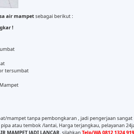
asa air mampet
sebagai berikut :
gkar !
sumbat
bat
or tersumbat
r Mampet
at/mampet tanpa pembongkaran , jadi pengerjaan sangat
pipa atau tembok /lantai, Harga terjangkau, pelayanan 24j
IR MAMPET JADI LANCAR
. silahkan
Telp/WA 0812 1324 919