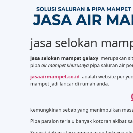
jasa selokan mamp
jasa selokan mampet galaxy
merupakan si
pipa
air mampet khususnya
pipa saluran air 
jasaairmampet.co.id
adalah website penyed
mampet jadi lancar di rumah anda.
kemungkinan sebab yang menimbulkan masala
Pipa paralon terlalu banyak kotoran akibat 
Seperti dahan atau sampah yang terbawa oleh 