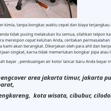
n kimia, tanpa bongkar, waktu cepat dan biaya terjangkau 
anda tidak pusing melakukan itu semua, silahkan telpon k
a merespon cepat keluhan Anda, ceritakan permasalahan 
era kami akan berangkat. Dikerjakan oleh para ahli dan b
jaan singkat, karna tidak memerlukan bongkar pipa atau lan
usah bayar , pembuangan air kotor lancar baru Anda bayar
ngcover area jakarta timur, jakarta pu
barat,
engkareng, kota wisata, cibubur, cilod