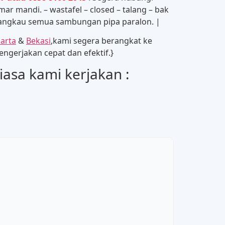
ar mandi. – wastafel – closed – talang – bak
njangkau semua sambungan pipa paralon. |
karta
&
Bekasi
,kami segera berangkat ke
ngerjakan cepat dan efektif.}
asa kami kerjakan :