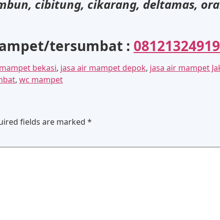
mbun, cibitung, cikarang, deltamas, or
mampet/tersumbat :
08121324919
r mampet bekasi
,
jasa air mampet depok
,
jasa air mampet Ja
umbat
,
wc mampet
uired fields are marked
*