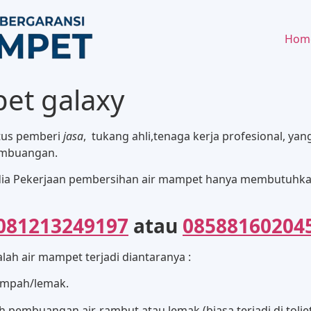
Hom
et galaxy
tus pemberi
jasa
, tukang ahli,tenaga kerja profesional, ya
pembuangan.
ia Pekerjaan pembersihan air mampet hanya membutuhkan 
081213249197
atau
08588160204
h air mampet terjadi diantaranya :
sampah/lemak.
pembuangan air, rambut atau lemak (biasa terjadi di tolie