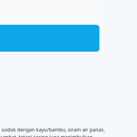
 di sodok dengan kayu/bambu, siram air panas,
rsumbat, tetapi sering juga menimbulkan