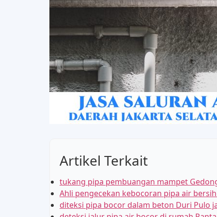
Artikel Terkait
tukang pipa pembuangan mampet Gedon
Ahli pengecekan kebocoran pipa air bersih 
diteksi pipa bocor dalam beton Duri Pulo j
deteksi jalur pipa air bocor di rumah Pant