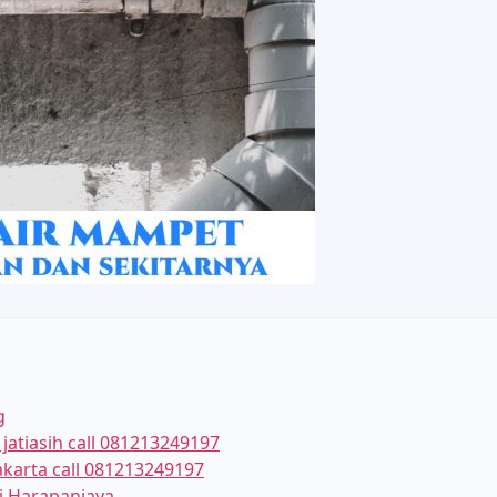
g
jatiasih call 081213249197
akarta call 081213249197
ai Harapanjaya