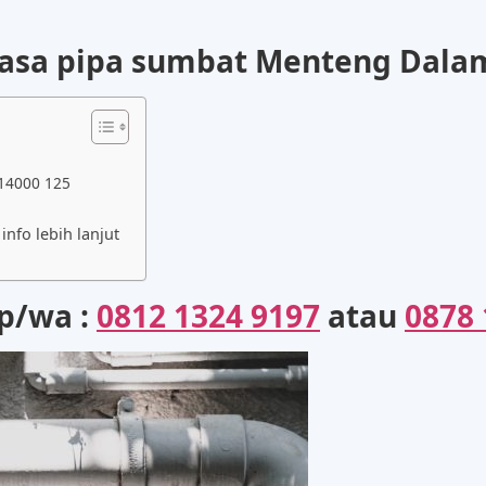
jasa pipa sumbat Menteng Dala
 14000 125
nfo lebih lanjut
lp/wa :
0812 1324 9197
atau
0878 