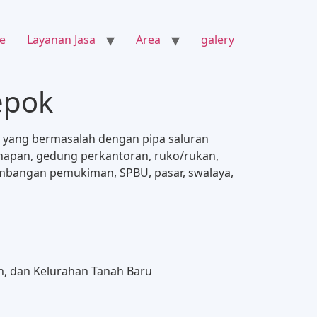
e
Layanan Jasa
Area
galery
epok
a yang bermasalah dengan pipa saluran
napan, gedung perkantoran, ruko/rukan,
mbangan pemukiman, SPBU, pasar, swalaya,
an, dan Kelurahan Tanah Baru